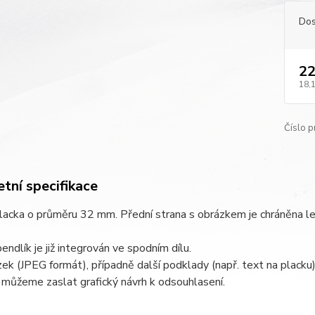
Dos
22
18,
Číslo p
tní specifikace
acka o průměru 32 mm. Přední strana s obrázkem je chráněna les
.
pendlík je již integrován ve spodním dílu.
ek (JPEG formát), případně další podklady (např. text na placku
 můžeme zaslat grafický návrh k odsouhlasení.