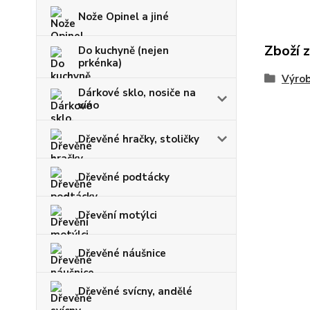
Nože Opinel a jiné
Zboží 
Do kuchyně (nejen
prkénka)
Výrob
Dárkové sklo, nosiče na
víno
Dřevěné hračky, stoličky
Dřevěné podtácky
Dřevění motýlci
Dřevěné náušnice
Dřevěné svícny, andělé