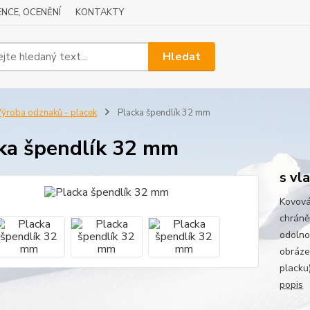
NCE, OCENĚNÍ
KONTAKTY
Hledat
ýroba odznaků - placek
Placka špendlík 32 mm
ka špendlík 32 mm
s vl
Kovová
chráně
odolnos
obráze
placku
popis