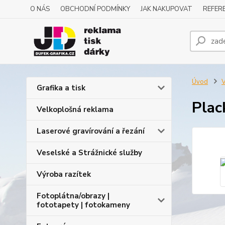
O NÁS
OBCHODNÍ PODMÍNKY
JAK NAKUPOVAT
REFERE
Úvod
V
Grafika a tisk
Plac
Velkoplošná reklama
Laserové gravírování a řezání
Veselské a Strážnické služby
Výroba razítek
Fotoplátna/obrazy |
fototapety | fotokameny