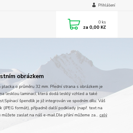
Přihlášení
0
ks
za
0,00 Kč
astním obrázkem
 placka o průměru 32 mm. Přední strana s obrázkem je
na lesklou laminací, která dodá lesklý vzhled a také
t.Spínací špendlík je již integrován ve spodním dílu. Váš
k (JPEG formát), případně další podklady (např. text na
) můžete zaslat na náš e-mail.Dle přání můžeme za...
celý