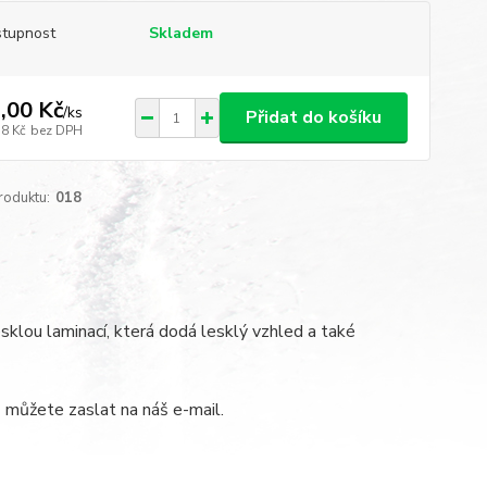
tupnost
Skladem
,00 Kč
/
ks
Přidat do košíku
18 Kč
bez DPH
roduktu:
018
klou laminací, která dodá lesklý vzhled a také
) můžete zaslat na náš e-mail.