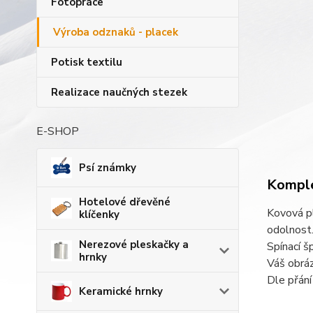
Fotopráce
Výroba odznaků - placek
Potisk textilu
Realizace naučných stezek
E-SHOP
Psí známky
Komple
Hotelové dřevěné
Kovová pl
klíčenky
odolnost
Nerezové pleskačky a
Spínací š
hrnky
Váš obráz
Dle přání
Keramické hrnky