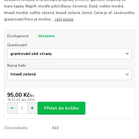
tvaru kapky. Náplň: modře píšící.Barvy: červená, žlutá, světle modrá,
tmavě modrá, světle zelená, tmavě zelená, černá. Cena je vč. laserového
gravírování.Pero je možno...
celý popis
Dostupnost
Skladem
Gravírování
Barva Sabi
95,00 Kč
/
ks
78,51 Kč
bez DPH
Přidat do košíku
Číslo produktu:
022