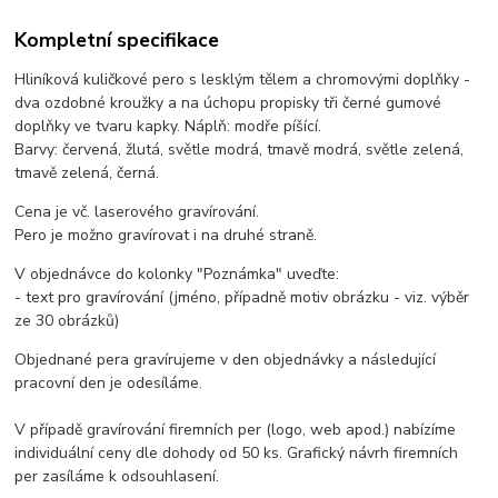
Kompletní specifikace
Hliníková kuličkové pero s lesklým tělem a chromovými doplňky -
dva ozdobné kroužky a na úchopu propisky tři černé gumové
doplňky ve tvaru kapky. Náplň: modře píšící.
Barvy: červená, žlutá, světle modrá, tmavě modrá, světle zelená,
tmavě zelená, černá.
Cena je vč. laserového gravírování.
Pero je možno gravírovat i na druhé straně.
V objednávce do kolonky "Poznámka" uveďte:
- text pro gravírování (jméno, případně motiv obrázku - viz. výběr
ze 30 obrázků)
Objednané pera gravírujeme v den objednávky a následující
pracovní den je odesíláme.
V případě gravírování firemních per (logo, web apod.) nabízíme
individuální ceny dle dohody od 50 ks. Grafický návrh firemních
per zasíláme k odsouhlasení.