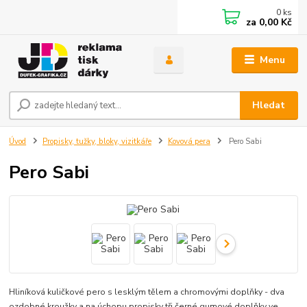
0
ks
za
0,00 Kč
Menu
Hledat
Úvod
Propisky, tužky, bloky, vizitkáře
Kovová pera
Pero Sabi
Pero Sabi
Hliníková kuličkové pero s lesklým tělem a chromovými doplňky - dva
ozdobné kroužky a na úchopu propisky tři černé gumové doplňky ve