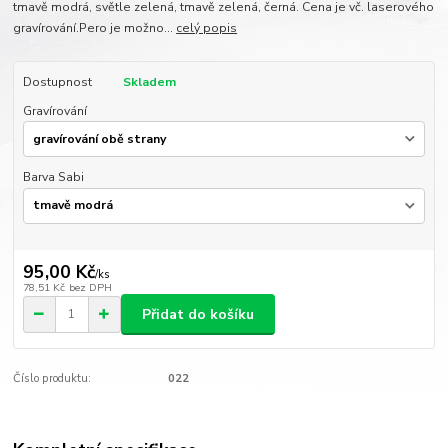
tmavě modrá, světle zelená, tmavě zelená, černá. Cena je vč. laserového
gravírování.Pero je možno...
celý popis
Dostupnost
Skladem
Gravírování
Barva Sabi
95,00 Kč
/
ks
78,51 Kč
bez DPH
Přidat do košíku
Číslo produktu:
022