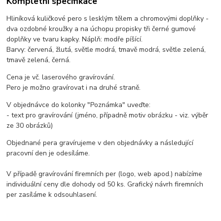
Kompletní specifikace
Hliníková kuličkové pero s lesklým tělem a chromovými doplňky -
dva ozdobné kroužky a na úchopu propisky tři černé gumové
doplňky ve tvaru kapky. Náplň: modře píšící.
Barvy: červená, žlutá, světle modrá, tmavě modrá, světle zelená,
tmavě zelená, černá.
Cena je vč. laserového gravírování.
Pero je možno gravírovat i na druhé straně.
V objednávce do kolonky "Poznámka" uveďte:
- text pro gravírování (jméno, případně motiv obrázku - viz. výběr
ze 30 obrázků)
Objednané pera gravírujeme v den objednávky a následující
pracovní den je odesíláme.
V případě gravírování firemních per (logo, web apod.) nabízíme
individuální ceny dle dohody od 50 ks. Grafický návrh firemních
per zasíláme k odsouhlasení.