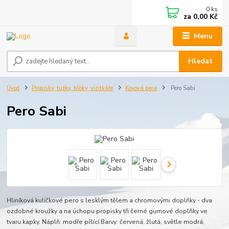
0
ks
za
0,00 Kč
Menu
Hledat
Úvod
Propisky, tužky, bloky, vizitkáře
Kovová pera
Pero Sabi
Pero Sabi
Hliníková kuličkové pero s lesklým tělem a chromovými doplňky - dva
ozdobné kroužky a na úchopu propisky tři černé gumové doplňky ve
tvaru kapky. Náplň: modře píšící.Barvy: červená, žlutá, světle modrá,