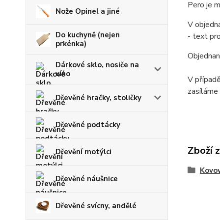
Pero je m
Nože Opinel a jiné
V objedn
Do kuchyně (nejen
- text pr
prkénka)
Objednané
Dárkové sklo, nosiče na
víno
V případě
zasíláme 
Dřevěné hračky, stoličky
Dřevěné podtácky
Zboží 
Dřevění motýlci
Kovov
Dřevěné náušnice
Dřevěné svícny, andělé