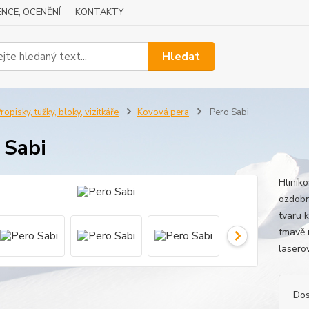
NCE, OCENĚNÍ
KONTAKTY
Hledat
ropisky, tužky, bloky, vizitkáře
Kovová pera
Pero Sabi
 Sabi
Hliník
ozdobn
tvaru k
tmavě 
lasero
Dos