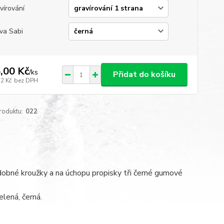
vírování
va Sabi
,00 Kč
/
ks
Přidat do košíku
72 Kč
bez DPH
roduktu:
022
dobné kroužky a na úchopu propisky tři černé gumové
lená, černá.