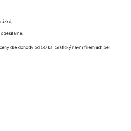
brázků)
e odesíláme.
í ceny dle dohody od 50 ks. Grafický návrh firemních per