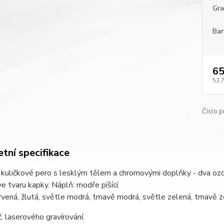
Gra
Bar
65
53,
Číslo p
tní specifikace
 kuličkové pero s lesklým tělem a chromovými doplňky - dva oz
e tvaru kapky. Náplň: modře píšící.
rvená, žlutá, světle modrá, tmavě modrá, světle zelená, tmavě ze
č. laserového gravírování.