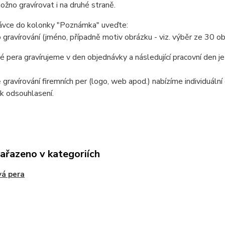
ožno gravírovat i na druhé straně.
ávce do kolonky "Poznámka" uveďte:
o gravírování (jméno, případně motiv obrázku - viz. výběr ze 30 o
 pera gravírujeme v den objednávky a následující pracovní den j
 gravírování firemních per (logo, web apod.) nabízíme individuáln
k odsouhlasení.
zařazeno v kategoriích
á pera