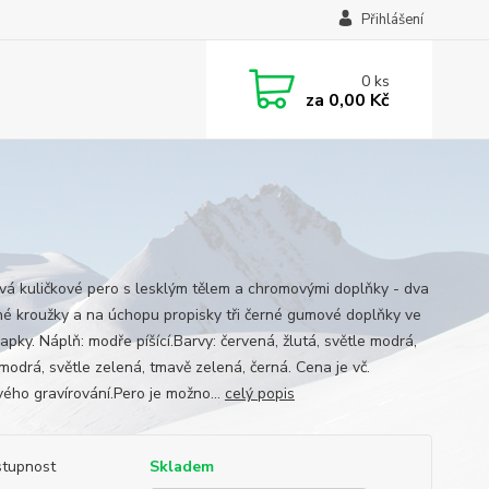
Přihlášení
0
ks
za
0,00 Kč
ová kuličkové pero s lesklým tělem a chromovými doplňky - dva
é kroužky a na úchopu propisky tři černé gumové doplňky ve
apky. Náplň: modře píšící.Barvy: červená, žlutá, světle modrá,
modrá, světle zelená, tmavě zelená, černá. Cena je vč.
vého gravírování.Pero je možno...
celý popis
tupnost
Skladem