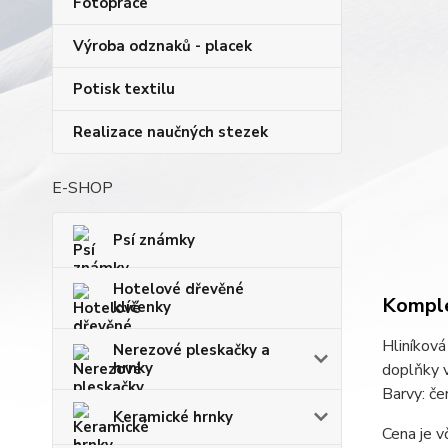
Fotopráce
Výroba odznaků - placek
Potisk textilu
Realizace naučných stezek
E-SHOP
Psí známky
Hotelové dřevěné
Komple
klíčenky
Hliníková
Nerezové pleskačky a
hrnky
doplňky v
Barvy: če
Keramické hrnky
Cena je v