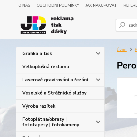
O NÁS
OBCHODNÍ PODMÍNKY
JAK NAKUPOVAT
REFERE
Úvod
P
Grafika a tisk
Pero
Velkoplošná reklama
Laserové gravírování a řezání
Veselské a Strážnické služby
Výroba razítek
Fotoplátna/obrazy |
fototapety | fotokameny