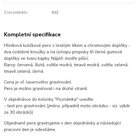
Číslo produktu:
022
Kompletní specifikace
Hliníková kuličkové pero s lesklým tělem a chromovými doplňky -
dva ozdobné kroužky a na úchopu propisky tři černé gumové
doplňky ve tvaru kapky. Náplň: modře píšící.
Barvy: červená, žlutá, světle modrá, tmavě modrá, světle zelená,
tmavě zelená, černá.
Cena je vč. laserového gravírování.
Pero je možno gravírovat i na druhé straně.
V objednávce do kolonky "Poznámka" uveďte:
- text pro gravírování (jméno, případně motiv obrázku - viz. výběr
ze 30 obrázků)
Objednané pera gravírujeme v den objednávky a následující
pracovní den je odesíláme.