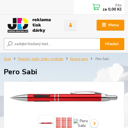
0
ks
za
0,00 Kč
Menu
Hledat
Úvod
Propisky, tužky, bloky, vizitkáře
Kovová pera
Pero Sabi
Pero Sabi