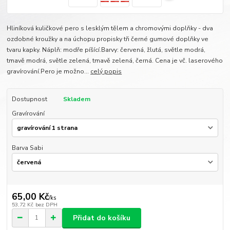
Hliníková kuličkové pero s lesklým tělem a chromovými doplňky - dva
ozdobné kroužky a na úchopu propisky tři černé gumové doplňky ve
tvaru kapky. Náplň: modře píšící.Barvy: červená, žlutá, světle modrá,
tmavě modrá, světle zelená, tmavě zelená, černá. Cena je vč. laserového
gravírování.Pero je možno...
celý popis
Dostupnost
Skladem
Gravírování
Barva Sabi
65,00 Kč
/
ks
53,72 Kč
bez DPH
Přidat do košíku