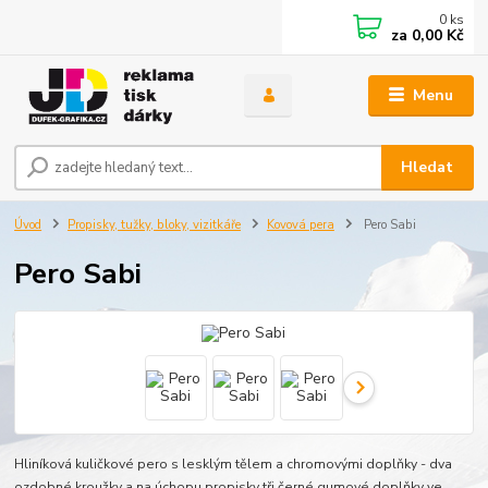
0
ks
za
0,00 Kč
Menu
Hledat
Úvod
Propisky, tužky, bloky, vizitkáře
Kovová pera
Pero Sabi
Pero Sabi
Hliníková kuličkové pero s lesklým tělem a chromovými doplňky - dva
ozdobné kroužky a na úchopu propisky tři černé gumové doplňky ve