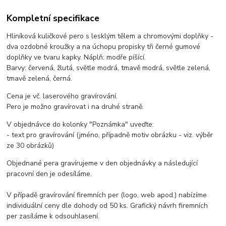
Kompletní specifikace
Hliníková kuličkové pero s lesklým tělem a chromovými doplňky -
dva ozdobné kroužky a na úchopu propisky tři černé gumové
doplňky ve tvaru kapky. Náplň: modře píšící.
Barvy: červená, žlutá, světle modrá, tmavě modrá, světle zelená,
tmavě zelená, černá.
Cena je vč. laserového gravírování.
Pero je možno gravírovat i na druhé straně.
V objednávce do kolonky "Poznámka" uveďte:
- text pro gravírování (jméno, případně motiv obrázku - viz. výběr
ze 30 obrázků)
Objednané pera gravírujeme v den objednávky a následující
pracovní den je odesíláme.
V případě gravírování firemních per (logo, web apod.) nabízíme
individuální ceny dle dohody od 50 ks. Grafický návrh firemních
per zasíláme k odsouhlasení.