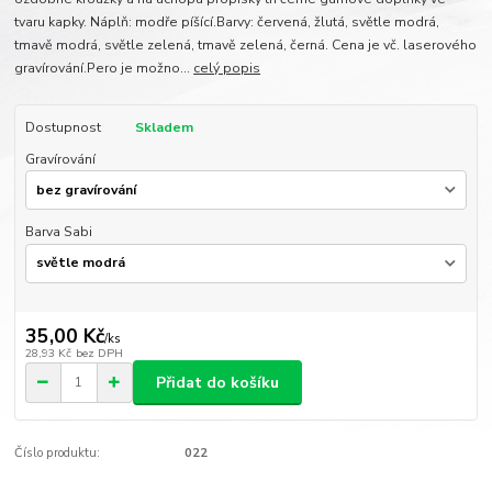
tvaru kapky. Náplň: modře píšící.Barvy: červená, žlutá, světle modrá,
tmavě modrá, světle zelená, tmavě zelená, černá. Cena je vč. laserového
gravírování.Pero je možno...
celý popis
Dostupnost
Skladem
Gravírování
Barva Sabi
35,00 Kč
/
ks
28,93 Kč
bez DPH
Přidat do košíku
Číslo produktu:
022