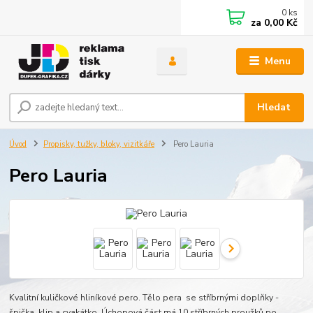
0
ks
za
0,00 Kč
Menu
Hledat
Úvod
Propisky, tužky, bloky, vizitkáře
Pero Lauria
Pero Lauria
Kvalitní kuličkové hliníkové pero. Tělo pera se stříbrnými doplňky -
špička, klip a cvakátko. Úchopová část má 10 stříbrných proužků po