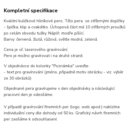
Kompletní specifikace
Kvalitní kuličkové hliníkové pero. Tělo pera se stříbrnými doplňky
- špička, klip a cvakátko. Úchopová část má 10 stříbrných proužků
po celám obvodu tužky. Náplň: modře píšící.
Barvy: červená, žlutá, růžová, světle modrá, zelená.
Cena je vč. laserového gravírování.
Pero je možno gravírovat i na druhé straně.
V objednávce do kolonky "Poznámka" uveďte:
- text pro gravírování (jméno, případně motiv obrázku - viz. výběr
ze 30 obrázků)
Objednané pera gravírujeme v den objednávky a následující
pracovní den je odesíláme.
V případě gravírování firemních per (logo, web apod.) nabízíme
individuální ceny dle dohody od 50 ks. Grafický návrh firemních
per zasíláme k odsouhlasení.