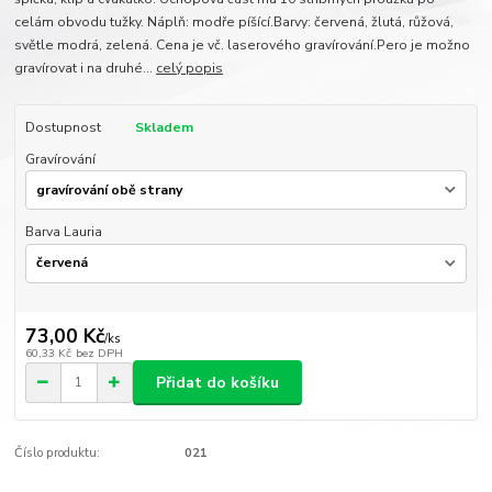
celám obvodu tužky. Náplň: modře píšící.Barvy: červená, žlutá, růžová,
světle modrá, zelená. Cena je vč. laserového gravírování.Pero je možno
gravírovat i na druhé...
celý popis
Dostupnost
Skladem
Gravírování
Barva Lauria
73,00 Kč
/
ks
60,33 Kč
bez DPH
Přidat do košíku
Číslo produktu:
021