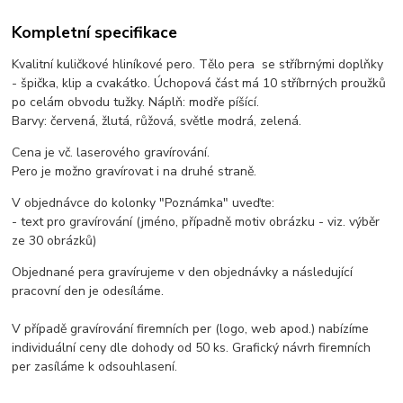
Kompletní specifikace
Kvalitní kuličkové hliníkové pero. Tělo pera se stříbrnými doplňky
- špička, klip a cvakátko. Úchopová část má 10 stříbrných proužků
po celám obvodu tužky. Náplň: modře píšící.
Barvy: červená, žlutá, růžová, světle modrá, zelená.
Cena je vč. laserového gravírování.
Pero je možno gravírovat i na druhé straně.
V objednávce do kolonky "Poznámka" uveďte:
- text pro gravírování (jméno, případně motiv obrázku - viz. výběr
ze 30 obrázků)
Objednané pera gravírujeme v den objednávky a následující
pracovní den je odesíláme.
V případě gravírování firemních per (logo, web apod.) nabízíme
individuální ceny dle dohody od 50 ks. Grafický návrh firemních
per zasíláme k odsouhlasení.