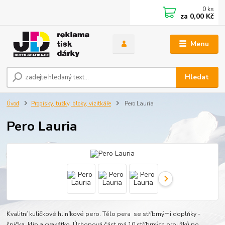
0
ks
za
0,00 Kč
Menu
Hledat
Úvod
Propisky, tužky, bloky, vizitkáře
Pero Lauria
Pero Lauria
Kvalitní kuličkové hliníkové pero. Tělo pera se stříbrnými doplňky -
špička, klip a cvakátko. Úchopová část má 10 stříbrných proužků po