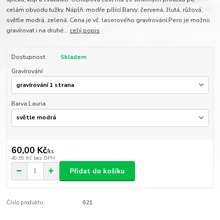
celám obvodu tužky. Náplň: modře píšící.Barvy: červená, žlutá, růžová,
světle modrá, zelená. Cena je vč. laserového gravírování.Pero je možno
gravírovat i na druhé...
celý popis
Dostupnost
Skladem
Gravírování
Barva Lauria
60,00 Kč
/
ks
49,59 Kč
bez DPH
Přidat do košíku
Číslo produktu:
021