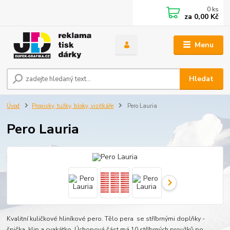
0
ks
za
0,00 Kč
Menu
Hledat
Úvod
Propisky, tužky, bloky, vizitkáře
Pero Lauria
Pero Lauria
Kvalitní kuličkové hliníkové pero. Tělo pera se stříbrnými doplňky -
špička, klip a cvakátko. Úchopová část má 10 stříbrných proužků po