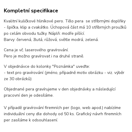
Kompletní specifikace
Kvalitní kuličkové hliníkové pero. Tělo pera se stříbrnými doplňky
- špička, klip a cvakátko. Úchopová část má 10 stříbrných proužků
po celám obvodu tužky. Náplň: modře píšící.
Barvy: červená, žlutá, růžová, světle modrá, zelená.
Cena je vč. laserového gravírování.
Pero je možno gravírovat i na druhé straně.
V objednávce do kolonky "Poznámka" uveďte:
- text pro gravírování (jméno, případně motiv obrázku - viz. výběr
ze 30 obrázků)
Objednané pera gravírujeme v den objednávky a následující
pracovní den je odesíláme.
V případě gravírování firemních per (logo, web apod.) nabízíme
individuální ceny dle dohody od 50 ks. Grafický návrh firemních
per zasíláme k odsouhlasení.