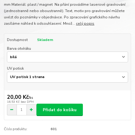
mm Materiál: plast / magnet Na přání provádíme laserové gravírování
(jednostranně nebo oboustranně). Text, motiv pro gravírování můžete
uvézt do poznámky v objednávce. Po zpracování grafického návrhu
zasíláme náhled k odsouhlasení. Množ...
celý popis
Dostupnost
Skladem
Barva otvíráku
UV potisk
20,00 Kč
/
ks
16,53 Kč
bez DPH
Přidat do košíku
Číslo produktu:
601