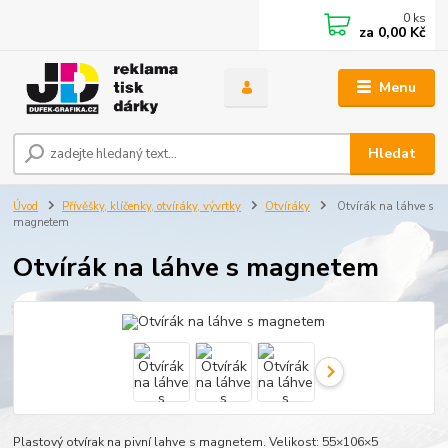
0
ks
za
0,00 Kč
Menu
Hledat
Úvod
Přívěšky, klíčenky, otvíráky, vývrtky
Otvíráky
Otvírák na láhve s
magnetem
Otvírák na láhve s magnetem
Plastový otvírak na pivní lahve s magnetem. Velikost: 55×106×5