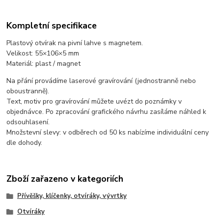
Kompletní specifikace
Plastový otvírak na pivní lahve s magnetem.
Velikost: 55×106×5 mm
Materiál: plast / magnet
Na přání provádíme laserové gravírování (jednostranně nebo
oboustranně).
Text, motiv pro gravírování můžete uvézt do poznámky v
objednávce. Po zpracování grafického návrhu zasíláme náhled k
odsouhlasení.
Množstevní slevy: v odběrech od 50 ks nabízíme individuální ceny
dle dohody.
Zboží zařazeno v kategoriích
Přívěšky, klíčenky, otvíráky, vývrtky
Otvíráky