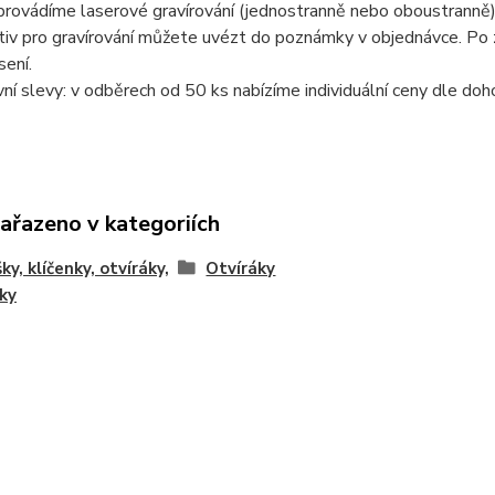
provádíme laserové gravírování (jednostranně nebo oboustranně)
iv pro gravírování můžete uvézt do poznámky v objednávce. Po z
ení.
í slevy: v odběrech od 50 ks nabízíme individuální ceny dle doh
zařazeno v kategoriích
ky, klíčenky, otvíráky,
Otvíráky
ky