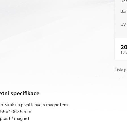
Dos
Bar
UV 
20
16,
Číslo p
tní specifikace
otvírak na pivní lahve s magnetem.
t: 55×106×5 mm
 plast / magnet