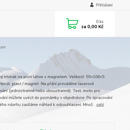
Přihlášení
0
ks
za
0,00 Kč
etem
vý otvírak na pivní lahve s magnetem. Velikost: 55×106×5
eriál: plast / magnet Na přání provádíme laserové
ování (jednostranně nebo oboustranně). Text, motiv pro
ování můžete uvézt do poznámky v objednávce. Po zpracování
kého návrhu zasíláme náhled k odsouhlasení. Množ...
celý