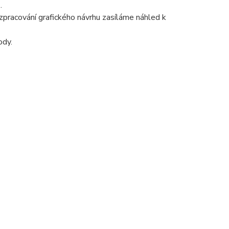
.
pracování grafického návrhu zasíláme náhled k
ody.