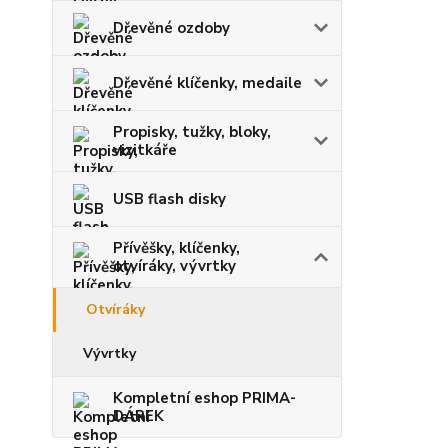
Dřevěné ozdoby
Dřevěné klíčenky, medaile
Propisky, tužky, bloky,
vizitkáře
USB flash disky
Přívěšky, klíčenky,
otvíráky, vývrtky
Otvíráky
Vývrtky
Kompletní eshop PRIMA-
DÁREK