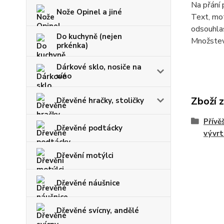
Na přání 
Nože Opinel a jiné
Text, mot
odsouhlas
Do kuchyně (nejen
Množstevn
prkénka)
Dárkové sklo, nosiče na
víno
Zboží 
Dřevěné hračky, stoličky
Přívěš
Dřevěné podtácky
vývrt
Dřevění motýlci
Dřevěné náušnice
Dřevěné svícny, andělé