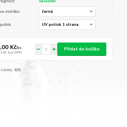
tupnost
Skladem
va otvíráku
potisk
,00 Kč
/
ks
Přidat do košíku
53 Kč
bez DPH
roduktu:
601