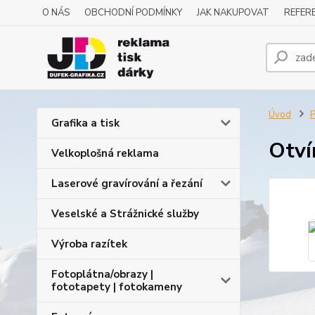
O NÁS
OBCHODNÍ PODMÍNKY
JAK NAKUPOVAT
REFERE
Úvod
P
Grafika a tisk
Otví
Velkoplošná reklama
Laserové gravírování a řezání
Veselské a Strážnické služby
Výroba razítek
Fotoplátna/obrazy |
fototapety | fotokameny