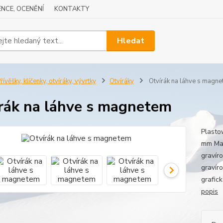
NCE, OCENĚNÍ
KONTAKTY
Hledat
řívěšky, klíčenky, otvíráky, vývrtky
Otvíráky
Otvírák na láhve s magn
rák na láhve s magnetem
Plasto
mm Mat
gravír
gravír
grafic
popis