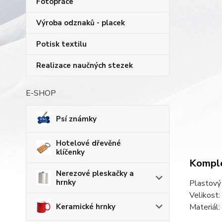
Fotopráce
Výroba odznaků - placek
Potisk textilu
Realizace naučných stezek
E-SHOP
Psí známky
Hotelové dřevěné
klíčenky
Komple
Nerezové pleskačky a
hrnky
Plastový 
Velikos
Keramické hrnky
Materiál: