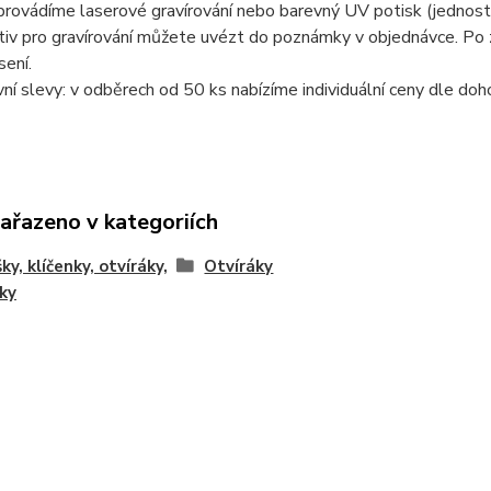
provádíme laserové gravírování nebo barevný UV potisk (jednos
iv pro gravírování můžete uvézt do poznámky v objednávce. Po z
ení.
í slevy: v odběrech od 50 ks nabízíme individuální ceny dle doh
zařazeno v kategoriích
ky, klíčenky, otvíráky,
Otvíráky
ky