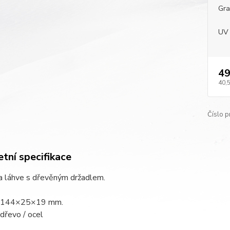
Gra
UV 
49
40,
Číslo p
tní specifikace
a láhve s dřevěným držadlem.
: 144×25×19 mm.
 dřevo / ocel