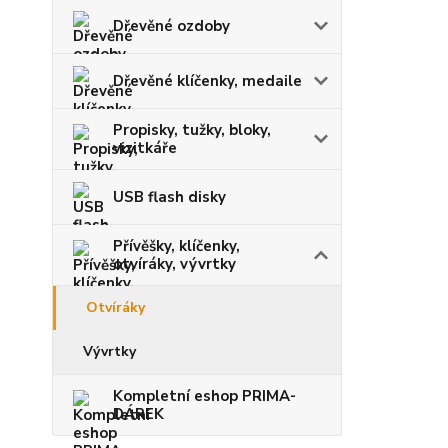
Dřevěné ozdoby
Dřevěné klíčenky, medaile
Propisky, tužky, bloky,
vizitkáře
USB flash disky
Přívěšky, klíčenky,
otvíráky, vývrtky
Otvíráky
Vývrtky
Kompletní eshop PRIMA-
DÁREK