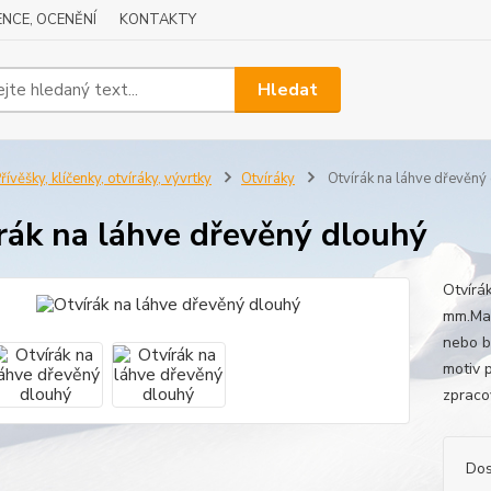
NCE, OCENĚNÍ
KONTAKTY
Hledat
řívěšky, klíčenky, otvíráky, vývrtky
Otvíráky
Otvírák na láhve dřevěný
rák na láhve dřevěný dlouhý
Otvírá
mm.Mat
nebo b
motiv 
zpraco
Dos