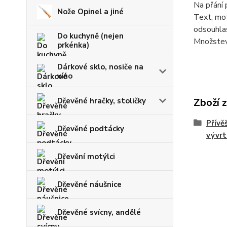
Na přání 
Nože Opinel a jiné
Text, mot
odsouhlas
Do kuchyně (nejen
Množstevn
prkénka)
Dárkové sklo, nosiče na
víno
Dřevěné hračky, stoličky
Zboží 
Přívěš
Dřevěné podtácky
vývrt
Dřevění motýlci
Dřevěné náušnice
Dřevěné svícny, andělé