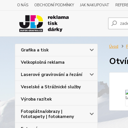
O NÁS
OBCHODNÍ PODMÍNKY
JAK NAKUPOVAT
REFERE
Úvod
P
Grafika a tisk
Otví
Velkoplošná reklama
Laserové gravírování a řezání
Veselské a Strážnické služby
Výroba razítek
Fotoplátna/obrazy |
fototapety | fotokameny