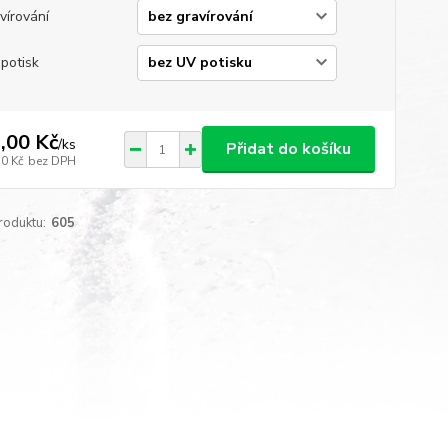
vírování
potisk
,00 Kč
/
ks
Přidat do košíku
50 Kč
bez DPH
roduktu:
605