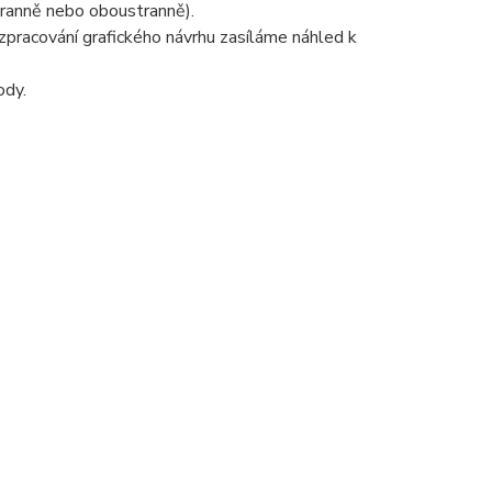
tranně nebo oboustranně).
pracování grafického návrhu zasíláme náhled k
ody.