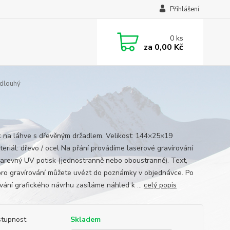
Přihlášení
0
ks
za
0,00 Kč
 dlouhý
k na láhve s dřevěným držadlem. Velikost: 144×25×19
eriál: dřevo / ocel Na přání provádíme laserové gravírování
arevný UV potisk (jednostranně nebo oboustranně). Text,
pro gravírování můžete uvézt do poznámky v objednávce. Po
vání grafického návrhu zasíláme náhled k ...
celý popis
tupnost
Skladem