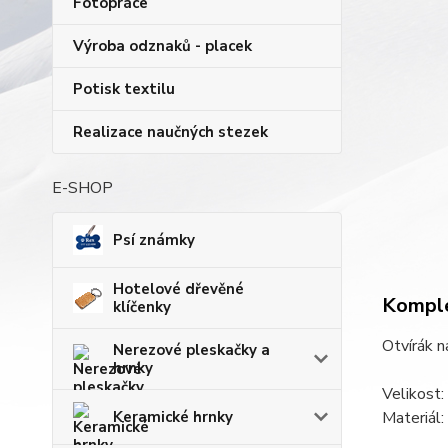
Fotopráce
Výroba odznaků - placek
Potisk textilu
Realizace naučných stezek
E-SHOP
Psí známky
Hotelové dřevěné
Komple
klíčenky
Otvírák n
Nerezové pleskačky a
hrnky
Velikost
Keramické hrnky
Materiál: