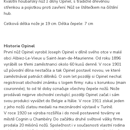
Kvalitní houbařský nůž z dílny Opinel, s tradičně dřevěnou
střenkou a pojistkou proti zavření. Nůž se štětečkem na čištění
hub.
Celková délka nože je 19 cm. Délka čepele: 7 cm
Historie Opinel
První nůž Opinel vyrobil Joseph Opinel v dílně svého otce v malé
obci Albiez-Le-Vieux u Saint-Jean-de-Maurienne. Od roku 1896
vyráběl se třemi zaměstnanci okolo 60 kusů denně. V roce 1901
už původní dílna nestačila a tak Opinel postavil novou, ve které
zaměstnával patnáct dělníků. O osm let později si Opinel nechal
registrovat obchodní známku s logem firmy: ruku s korunkou (main
couronnée), to od té doby označuje všechny čepele nožů. Nože
prodávali nejprve obchodní cestující, později Opinel začal i sám
svou produkci vyvážet do Belgie a Itálie. V roce 1911 získal jeden
z jeho nožů zlatou medaili na mezinárodní výstavě v Turíně.
V roce 1920 se výroba rozšířila i do nově postavené továrny ve
městě Cognin u Chambéry. Do začátku druhé světové války firma
prodala 20 miliónů nožů. Společnost i v současnosti vlastní rodina