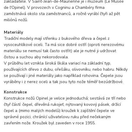
zakladatele. V Saint-Jean-de-Maurienne je i muzeum (Le Musée
de l'Opinel). V provozech v Cogninu a Chambéry firma
zaměstnává okolo sta zaměstnanců, a ročně vyrábí čtyři až pět
miliónů nožů.
Materiály
Tradiční modely mají střenku z bukového dřeva a čepel z
vysoceuhlíkové oceli. Ta má sice dobré ostří (oproti nerezovému
materiálu se nemusí tak často ostřit) ale je nutné ji udržovat
čistou a suchou aby nekorodovala.
V průběhu let vznikla široká škála variací na základní typ,
používajících dřevo z dubu, ořešáku, olivovníku, nebo habru. Někdy
se používají i jiné materiály jako například rohovina. Čepele jsou
vyráběny i z nerez oceli a tak jsou tyto nože téměř bezúdržbové.
Konstrukce
Konstrukce nožů Opinel je velice jednoduchá; sestává ze tří nebo
čtyř částí: čepel, dřevěná rukojeť, nýtovaný kovový pásek, držící
čepel a (mimo malých modelů) kroužek k zajištění čepele ve
správné pozici, chránící uživatelovu ruku před nečekaným
zavřením nože. Kroužek byl zaveden v roce 1955.