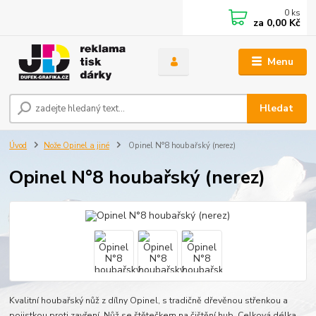
0
ks
za
0,00 Kč
Menu
Hledat
Úvod
Nože Opinel a jiné
Opinel N°8 houbařský (nerez)
Opinel N°8 houbařský (nerez)
Kvalitní houbařský nůž z dílny Opinel, s tradičně dřevěnou střenkou a
pojistkou proti zavření. Nůž se štětečkem na čištění hub. Celková délka