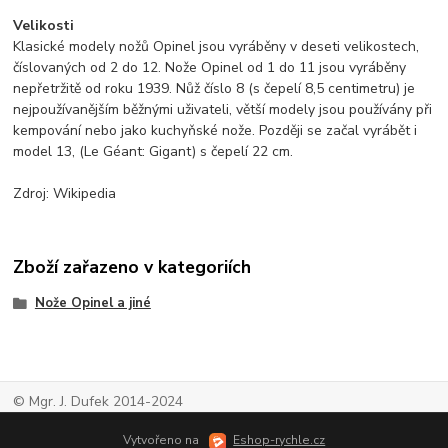
Velikosti
Klasické modely nožů Opinel jsou vyráběny v deseti velikostech,
číslovaných od 2 do 12. Nože Opinel od 1 do 11 jsou vyráběny
nepřetržitě od roku 1939. Nůž číslo 8 (s čepelí 8,5 centimetru) je
nejpoužívanějším běžnými uživateli, větší modely jsou používány při
kempování nebo jako kuchyňské nože. Později se začal vyrábět i
model 13, (Le Géant: Gigant) s čepelí 22 cm.
Zdroj: Wikipedia
Zboží zařazeno v kategoriích
Nože Opinel a jiné
© Mgr. J. Dufek 2014-2024
Vytvořeno na
Eshop-rychle.cz