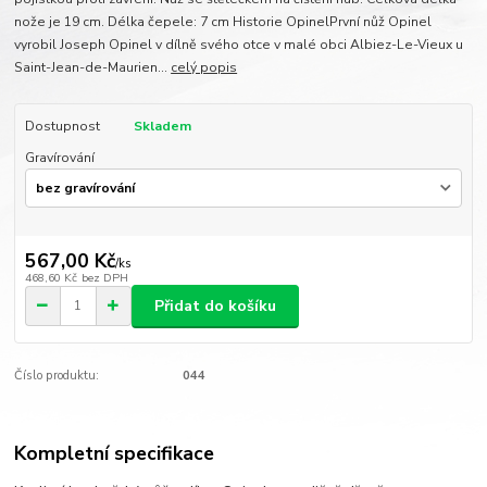
nože je 19 cm. Délka čepele: 7 cm Historie OpinelPrvní nůž Opinel
vyrobil Joseph Opinel v dílně svého otce v malé obci Albiez-Le-Vieux u
Saint-Jean-de-Maurien...
celý popis
Dostupnost
Skladem
Gravírování
567,00 Kč
/
ks
468,60 Kč
bez DPH
Přidat do košíku
Číslo produktu:
044
Kompletní specifikace