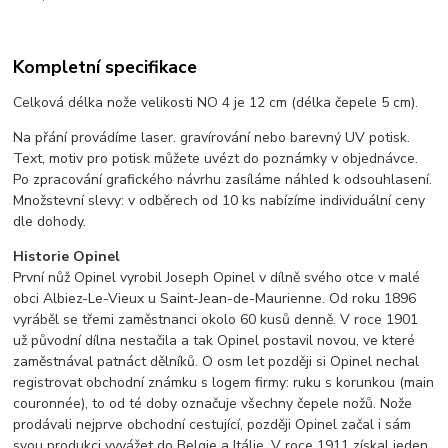
Kompletní specifikace
Celková délka nože velikosti NO 4 je 12 cm (délka čepele 5 cm).
Na přání provádíme laser. gravírování nebo barevný UV potisk.
Text, motiv pro potisk můžete uvézt do poznámky v objednávce.
Po zpracování grafického návrhu zasíláme náhled k odsouhlasení.
Množstevní slevy: v odběrech od 10 ks nabízíme individuální ceny
dle dohody.
Historie Opinel
První nůž Opinel vyrobil Joseph Opinel v dílně svého otce v malé
obci Albiez-Le-Vieux u Saint-Jean-de-Maurienne. Od roku 1896
vyráběl se třemi zaměstnanci okolo 60 kusů denně. V roce 1901
už původní dílna nestačila a tak Opinel postavil novou, ve které
zaměstnával patnáct dělníků. O osm let později si Opinel nechal
registrovat obchodní známku s logem firmy: ruku s korunkou (main
couronnée), to od té doby označuje všechny čepele nožů. Nože
prodávali nejprve obchodní cestující, později Opinel začal i sám
svou produkci vyvážet do Belgie a Itálie. V roce 1911 získal jeden