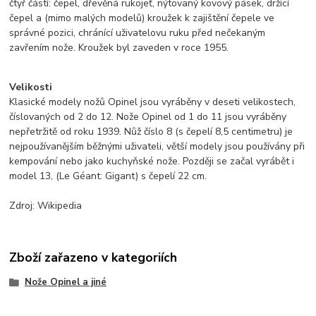
čtyř částí: čepel, dřevěná rukojeť, nýtovaný kovový pásek, držící
čepel a (mimo malých modelů) kroužek k zajištění čepele ve
správné pozici, chránící uživatelovu ruku před nečekaným
zavřením nože. Kroužek byl zaveden v roce 1955.
Velikosti
Klasické modely nožů Opinel jsou vyráběny v deseti velikostech,
číslovaných od 2 do 12. Nože Opinel od 1 do 11 jsou vyráběny
nepřetržitě od roku 1939. Nůž číslo 8 (s čepelí 8,5 centimetru) je
nejpoužívanějším běžnými uživateli, větší modely jsou používány při
kempování nebo jako kuchyňské nože. Později se začal vyrábět i
model 13, (Le Géant: Gigant) s čepelí 22 cm.
Zdroj: Wikipedia
Zboží zařazeno v kategoriích
Nože Opinel a jiné