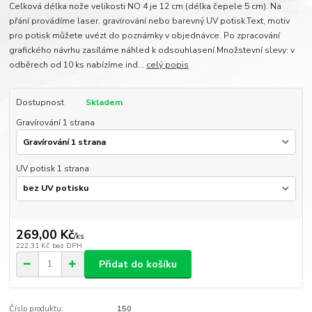
Celková délka nože velikosti NO 4 je 12 cm (délka čepele 5 cm). Na
přání provádíme laser. gravírování nebo barevný UV potisk.Text, motiv
pro potisk můžete uvézt do poznámky v objednávce. Po zpracování
grafického návrhu zasíláme náhled k odsouhlasení.Množstevní slevy: v
odběrech od 10 ks nabízíme ind...
celý popis
Dostupnost
Skladem
Gravírování 1 strana
UV potisk 1 strana
269,00 Kč
/
ks
222,31 Kč
bez DPH
Přidat do košíku
Číslo produktu:
150