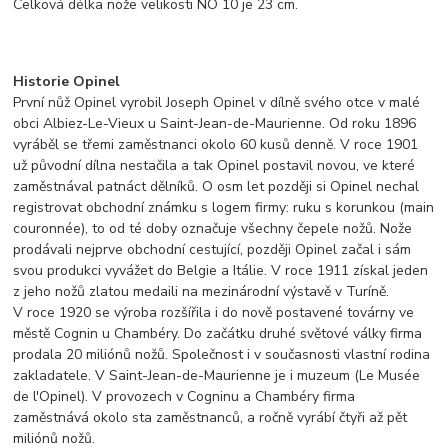
Celková délka nože velikosti NO 10 je 23 cm.
Historie Opinel
První nůž Opinel vyrobil Joseph Opinel v dílně svého otce v malé
obci Albiez-Le-Vieux u Saint-Jean-de-Maurienne. Od roku 1896
vyráběl se třemi zaměstnanci okolo 60 kusů denně. V roce 1901
už původní dílna nestačila a tak Opinel postavil novou, ve které
zaměstnával patnáct dělníků. O osm let později si Opinel nechal
registrovat obchodní známku s logem firmy: ruku s korunkou (main
couronnée), to od té doby označuje všechny čepele nožů. Nože
prodávali nejprve obchodní cestující, později Opinel začal i sám
svou produkci vyvážet do Belgie a Itálie. V roce 1911 získal jeden
z jeho nožů zlatou medaili na mezinárodní výstavě v Turíně.
V roce 1920 se výroba rozšířila i do nově postavené továrny ve
městě Cognin u Chambéry. Do začátku druhé světové války firma
prodala 20 miliónů nožů. Společnost i v současnosti vlastní rodina
zakladatele. V Saint-Jean-de-Maurienne je i muzeum (Le Musée
de l'Opinel). V provozech v Cogninu a Chambéry firma
zaměstnává okolo sta zaměstnanců, a ročně vyrábí čtyři až pět
miliónů nožů.