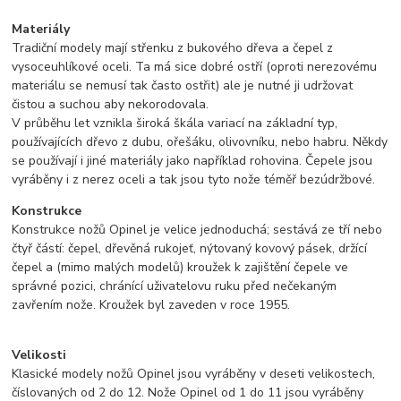
Materiály
Tradiční modely mají střenku z bukového dřeva a čepel z
vysoceuhlíkové oceli. Ta má sice dobré ostří (oproti nerezovému
materiálu se nemusí tak často ostřit) ale je nutné ji udržovat
čistou a suchou aby nekorodovala.
V průběhu let vznikla široká škála variací na základní typ,
používajících dřevo z dubu, ořešáku, olivovníku, nebo habru. Někdy
se používají i jiné materiály jako například rohovina. Čepele jsou
vyráběny i z nerez oceli a tak jsou tyto nože téměř bezúdržbové.
Konstrukce
Konstrukce nožů Opinel je velice jednoduchá; sestává ze tří nebo
čtyř částí: čepel, dřevěná rukojeť, nýtovaný kovový pásek, držící
čepel a (mimo malých modelů) kroužek k zajištění čepele ve
správné pozici, chránící uživatelovu ruku před nečekaným
zavřením nože. Kroužek byl zaveden v roce 1955.
Velikosti
Klasické modely nožů Opinel jsou vyráběny v deseti velikostech,
číslovaných od 2 do 12. Nože Opinel od 1 do 11 jsou vyráběny