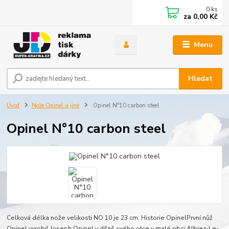
0
ks
za
0,00 Kč
Menu
Hledat
Úvod
Nože Opinel a jiné
Opinel N°10 carbon steel
Opinel N°10 carbon steel
Celková délka nože velikosti NO 10 je 23 cm. Historie OpinelPrvní nůž
Opinel vyrobil Joseph Opinel v dílně svého otce v malé obci Albiez-Le-