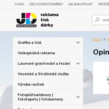
O NÁS
OBCHODNÍ PODMÍNKY
JAK NAKUPOVAT
REFERE
Úvod
N
Grafika a tisk
Opin
Velkoplošná reklama
Laserové gravírování a řezání
Veselské a Strážnické služby
Výroba razítek
Fotoplátna/obrazy |
fototapety | fotokameny