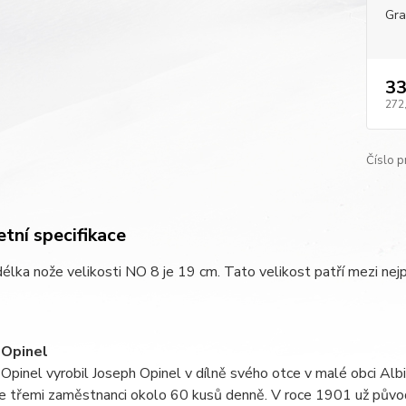
Gra
33
272
Číslo p
tní specifikace
élka nože velikosti NO 8 je 19 cm. Tato velikost patří mezi nejp
 Opinel
 Opinel vyrobil Joseph Opinel v dílně svého otce v malé obci A
e třemi zaměstnanci okolo 60 kusů denně. V roce 1901 už původní