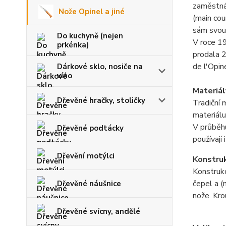
zaměstnáv
Nože Opinel a jiné
(main cou
sám svou 
Do kuchyně (nejen
V roce 19
prkénka)
prodala 2
de l'Opin
Dárkové sklo, nosiče na
víno
Materiál
Dřevěné hračky, stoličky
Tradiční 
materiálu
V průběhu
Dřevěné podtácky
používají
Dřevění motýlci
Konstru
Konstrukc
čepel a (
Dřevěné náušnice
nože. Kro
Dřevěné svícny, andělé