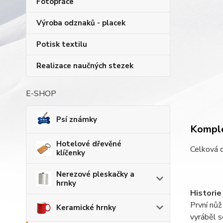
Fotopráce
Výroba odznaků - placek
Potisk textilu
Realizace naučných stezek
E-SHOP
Psí známky
Komple
Hotelové dřevěné
Celková d
klíčenky
Nerezové pleskačky a
hrnky
Historie
První nůž
Keramické hrnky
vyráběl s