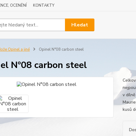
NCE, OCENĚNÍ
KONTAKTY
Hledat
ože Opinel a jiné
Opinel N°08 carbon steel
el N°08 carbon steel
Celkov
nejpouž
v díln
Maurie
kusů d
Dos