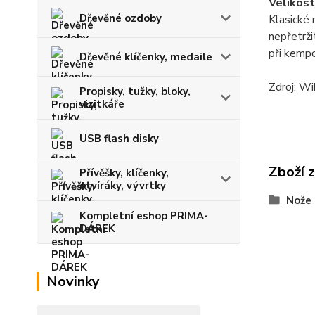
Velikost
Dřevěné ozdoby
Klasické 
nepřetrži
při kempo
Dřevěné klíčenky, medaile
Zdroj: Wi
Propisky, tužky, bloky,
vizitkáře
USB flash disky
Zboží 
Přívěšky, klíčenky,
otvíráky, vývrtky
Nože 
Kompletní eshop PRIMA-
DÁREK
Novinky