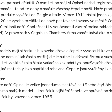
al patnáct dělníků. O osm let později si Opinel nechal registro
ronnée), to od té doby označuje všechny čepele nožů. Nože prodáva
produkci vyvážet do Belgie a Itálie. V roce 1911 získal jeden z 
20 se výroba rozšířila i do nově postavené továrny ve městě C
0 miliónů nožů. Společnost i v současnosti vlastní rodina zakl
el). V provozech v Cogninu a Chambéry firma zaměstnává okolo st
y
modely mají střenku z bukového dřeva a čepel z vysoceuhlíkové o
 se nemusí tak často ostřit) ale je nutné ji udržovat čistou a su
 let vznikla široká škála variací na základní typ, používajících dř
 i jiné materiály jako například rohovina. Čepele jsou vyráběny i 
kce
e nožů Opinel je velice jednoduchá; sestává ze tří nebo čtyř část
mimo malých modelů) kroužek k zajištění čepele ve správné pozic
užek byl zaveden v roce 1955.