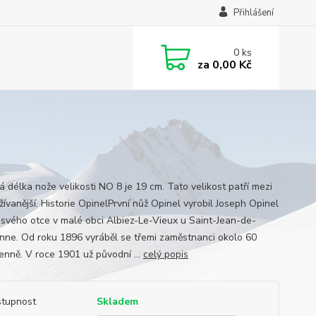
Přihlášení
0
ks
za
0,00 Kč
á délka nože velikosti NO 8 je 19 cm. Tato velikost patří mezi
ívanější. Historie OpinelPrvní nůž Opinel vyrobil Joseph Opinel
ě svého otce v malé obci Albiez-Le-Vieux u Saint-Jean-de-
nne. Od roku 1896 vyráběl se třemi zaměstnanci okolo 60
enně. V roce 1901 už původní ...
celý popis
tupnost
Skladem