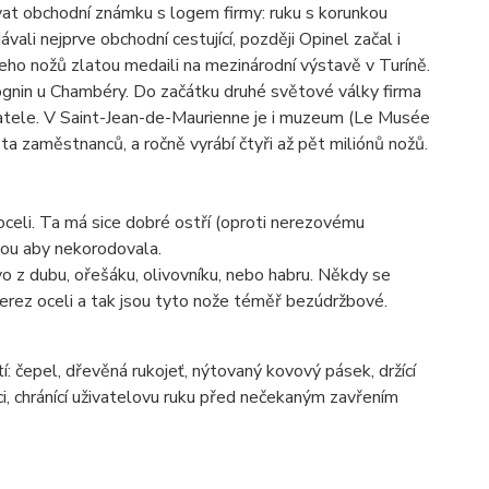
vat obchodní známku s logem firmy: ruku s korunkou
li nejprve obchodní cestující, později Opinel začal i
jeho nožů zlatou medaili na mezinárodní výstavě v Turíně.
ognin u Chambéry. Do začátku druhé světové války firma
adatele. V Saint-Jean-de-Maurienne je i muzeum (Le Musée
a zaměstnanců, a ročně vyrábí čtyři až pět miliónů nožů.
celi. Ta má sice dobré ostří (oproti nerezovému
chou aby nekorodovala.
evo z dubu, ořešáku, olivovníku, nebo habru. Někdy se
z nerez oceli a tak jsou tyto nože téměř bezúdržbové.
í: čepel, dřevěná rukojeť, nýtovaný kovový pásek, držící
i, chránící uživatelovu ruku před nečekaným zavřením