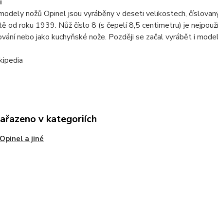
i
modely nožů Opinel jsou vyráběny v deseti velikostech, číslova
tě od roku 1939. Nůž číslo 8 (s čepelí 8,5 centimetru) je nejpouž
vání nebo jako kuchyňské nože. Později se začal vyrábět i model
kipedia
zařazeno v kategoriích
Opinel a jiné