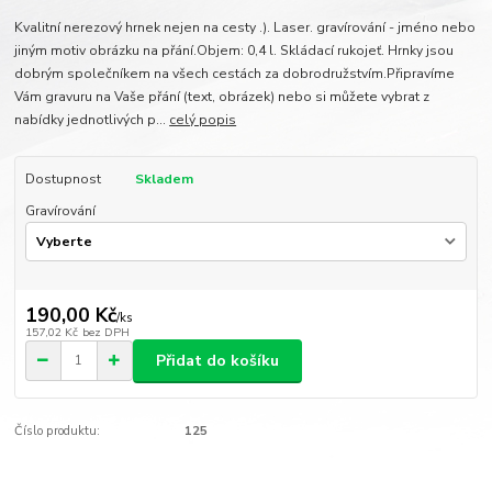
Kvalitní nerezový hrnek nejen na cesty .). Laser. gravírování - jméno nebo
jiným motiv obrázku na přání.Objem: 0,4 l. Skládací rukojeť. Hrnky jsou
dobrým společníkem na všech cestách za dobrodružstvím.Připravíme
Vám gravuru na Vaše přání (text, obrázek) nebo si můžete vybrat z
nabídky jednotlivých p...
celý popis
Dostupnost
Skladem
Gravírování
190,00 Kč
/
ks
157,02 Kč
bez DPH
Přidat do košíku
Číslo produktu:
125