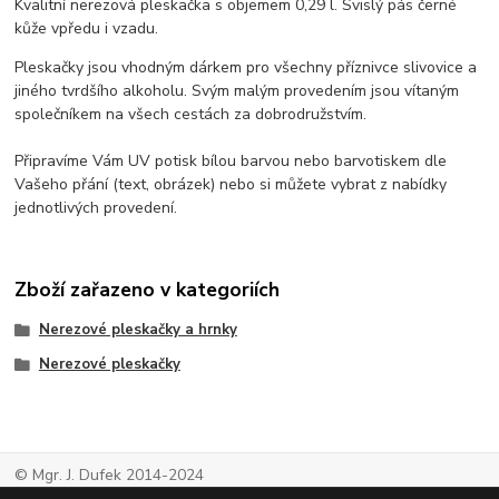
Kvalitní nerezová pleskačka s objemem 0,29 l. Svislý pás černé
kůže vpředu i vzadu.
Pleskačky jsou vhodným dárkem pro všechny příznivce slivovice a
jiného tvrdšího alkoholu. Svým malým provedením jsou vítaným
společníkem na všech cestách za dobrodružstvím.
Připravíme Vám UV potisk bílou barvou nebo barvotiskem dle
Vašeho přání (text, obrázek) nebo si můžete vybrat z nabídky
jednotlivých provedení.
Zboží zařazeno v kategoriích
Nerezové pleskačky a hrnky
Nerezové pleskačky
© Mgr. J. Dufek 2014-2024