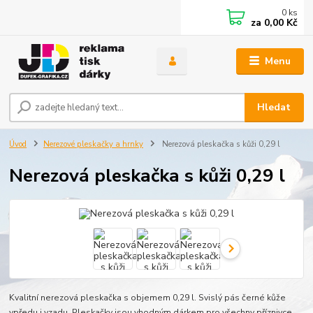
0
ks
za
0,00 Kč
Menu
Hledat
Úvod
Nerezové pleskačky a hrnky
Nerezová pleskačka s kůži 0,29 l
Nerezová pleskačka s kůži 0,29 l
Kvalitní nerezová pleskačka s objemem 0,29 l. Svislý pás černé kůže
vpředu i vzadu. Pleskačky jsou vhodným dárkem pro všechny příznivce