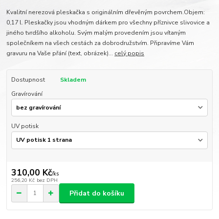
Kvalitní nerezová pleskačka s originálním dřevěným povrchem.Objem:
0,17 l. Pleskačky jsou vhodným dárkem pro všechny příznivce slivovice a
jiného tvrdšího alkoholu. Svým malým provedením jsou vítaným
společníkem na všech cestách za dobrodružstvím. Připravíme Vám
gravuru na Vaše přání (text, obrázek)...
celý popis
Dostupnost
Skladem
Gravírování
UV potisk
310,00 Kč
/
ks
256,20 Kč
bez DPH
Přidat do košíku