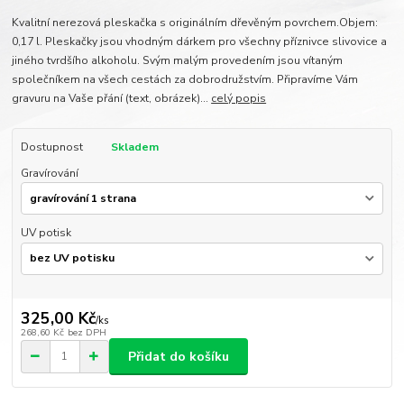
Kvalitní nerezová pleskačka s originálním dřevěným povrchem.Objem:
0,17 l. Pleskačky jsou vhodným dárkem pro všechny příznivce slivovice a
jiného tvrdšího alkoholu. Svým malým provedením jsou vítaným
společníkem na všech cestách za dobrodružstvím. Připravíme Vám
gravuru na Vaše přání (text, obrázek)...
celý popis
Dostupnost
Skladem
Gravírování
UV potisk
325,00 Kč
/
ks
268,60 Kč
bez DPH
Přidat do košíku