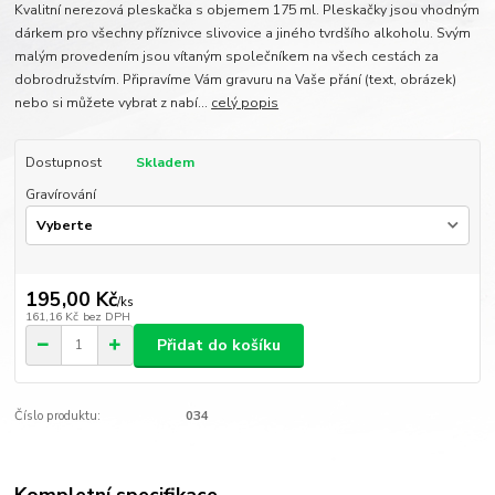
Kvalitní nerezová pleskačka s objemem 175 ml. Pleskačky jsou vhodným
dárkem pro všechny příznivce slivovice a jiného tvrdšího alkoholu. Svým
malým provedením jsou vítaným společníkem na všech cestách za
dobrodružstvím. Připravíme Vám gravuru na Vaše přání (text, obrázek)
nebo si můžete vybrat z nabí...
celý popis
Dostupnost
Skladem
Gravírování
195,00 Kč
/
ks
161,16 Kč
bez DPH
Přidat do košíku
Číslo produktu:
034
Kompletní specifikace