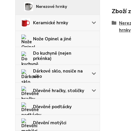
Nerezové hrnky
Zboží 
Keramické hrnky
Nerez
hrnky
Nože Opinel a jiné
Do kuchyně (nejen
prkénka)
Dárkové sklo, nosiče na
víno
Dřevěné hračky, stoličky
Dřevěné podtácky
Dřevění motýlci