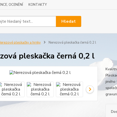
NCE, OCENĚNÍ
KONTAKTY
Hledat
erezové pleskačky a hrnky
Nerezová pleskačka černá 0,2 l
zová pleskačka černá 0,2 l
Kvalit
Pleska
jiného
společ
gravur
Dos