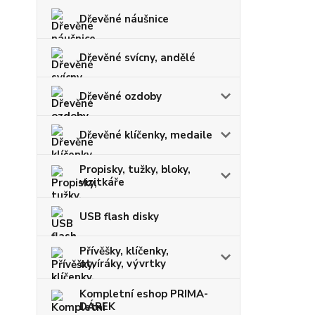
Dřevěné náušnice
Dřevěné svícny, andělé
Dřevěné ozdoby
Dřevěné klíčenky, medaile
Propisky, tužky, bloky,
vizitkáře
USB flash disky
Přívěšky, klíčenky,
otvíráky, vývrtky
Kompletní eshop PRIMA-
DÁREK