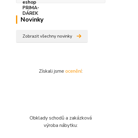
Novinky
Zobrazit všechny novinky
Získali jsme
ocenění
:
Obklady schodů a zakázková
výroba nábytku: