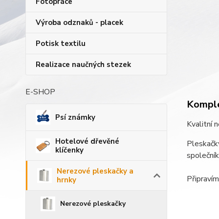
Fotopráce
Výroba odznaků - placek
Potisk textilu
Realizace naučných stezek
E-SHOP
Komple
Psí známky
Kvalitní 
Hotelové dřevěné
Pleskačky
klíčenky
společní
Nerezové pleskačky a
Připravím
hrnky
Nerezové pleskačky