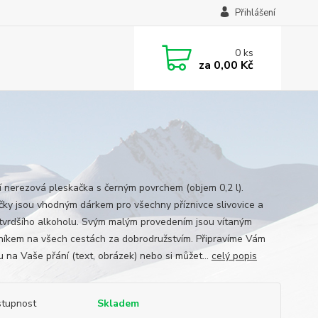
Přihlášení
0
ks
za
0,00 Kč
ní nerezová pleskačka s černým povrchem (objem 0,2 l).
čky jsou vhodným dárkem pro všechny příznivce slivovice a
 tvrdšího alkoholu. Svým malým provedením jsou vítaným
níkem na všech cestách za dobrodružstvím. Připravíme Vám
u na Vaše přání (text, obrázek) nebo si můžet...
celý popis
tupnost
Skladem