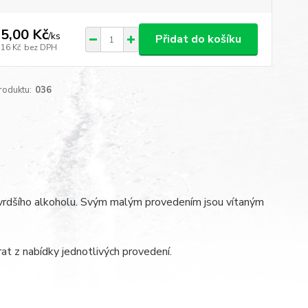
5,00 Kč
/
ks
Přidat do košíku
,16 Kč
bez DPH
roduktu:
036
 tvrdšího alkoholu. Svým malým provedením jsou vítaným
at z nabídky jednotlivých provedení.