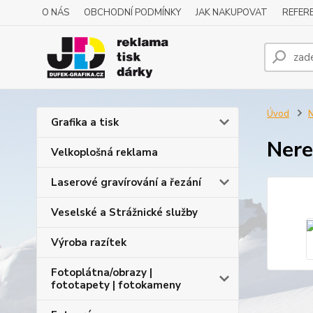
O NÁS
OBCHODNÍ PODMÍNKY
JAK NAKUPOVAT
REFERE
Úvod
N
Grafika a tisk
Nere
Velkoplošná reklama
Laserové gravírování a řezání
Veselské a Strážnické služby
Výroba razítek
Fotoplátna/obrazy |
fototapety | fotokameny