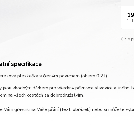
19
161
Číslo p
tní specifikace
nerezová pleskačka s černým povrchem (objem 0,2 l).
 jsou vhodným dárkem pro všechny příznivce slivovice a jiného
kem na všech cestách za dobrodružstvím.
e Vám gravuru na Vaše přání (text, obrázek) nebo si můžete vybr