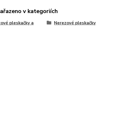
zařazeno v kategoriích
ové pleskačky a
Nerezové pleskačky