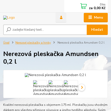
0
ks
za
0,00 Kč
Menu
Hledat
Úvod
Nerezové pleskačky a hrnky
Nerezová pleskačka Amundsen 0,2 l
Nerezová pleskačka Amundsen
0,2 l
Kvalitní nerezová pleskačka s objemem 175 ml. Pleskačky jsou vhodným
dárkem pro všechny příznivce slivovice a jiného tvrdšího alkoholu. Svým