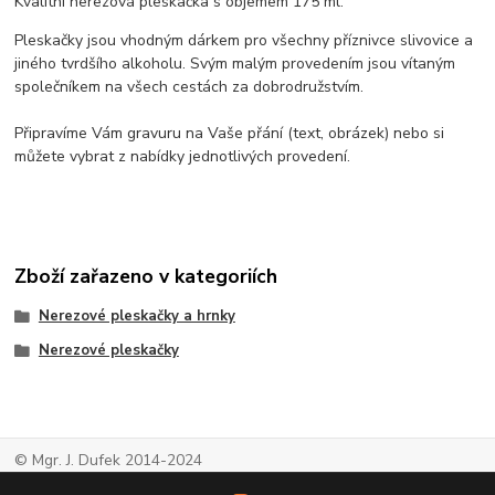
Kvalitní nerezová pleskačka s objemem 175 ml.
Pleskačky jsou vhodným dárkem pro všechny příznivce slivovice a
jiného tvrdšího alkoholu. Svým malým provedením jsou vítaným
společníkem na všech cestách za dobrodružstvím.
Připravíme Vám gravuru na Vaše přání (text, obrázek) nebo si
můžete vybrat z nabídky jednotlivých provedení.
Zboží zařazeno v kategoriích
Nerezové pleskačky a hrnky
Nerezové pleskačky
© Mgr. J. Dufek 2014-2024