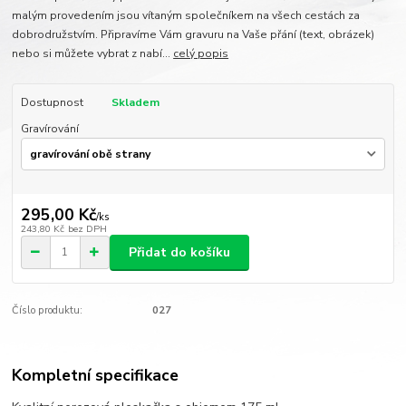
malým provedením jsou vítaným společníkem na všech cestách za
dobrodružstvím. Připravíme Vám gravuru na Vaše přání (text, obrázek)
nebo si můžete vybrat z nabí...
celý popis
Dostupnost
Skladem
Gravírování
295,00 Kč
/
ks
243,80 Kč
bez DPH
Přidat do košíku
Číslo produktu:
027
Kompletní specifikace