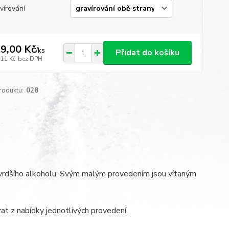
vírování
9,00 Kč
/
ks
Přidat do košíku
,11 Kč
bez DPH
roduktu:
028
 tvrdšího alkoholu. Svým malým provedením jsou vítaným
at z nabídky jednotlivých provedení.