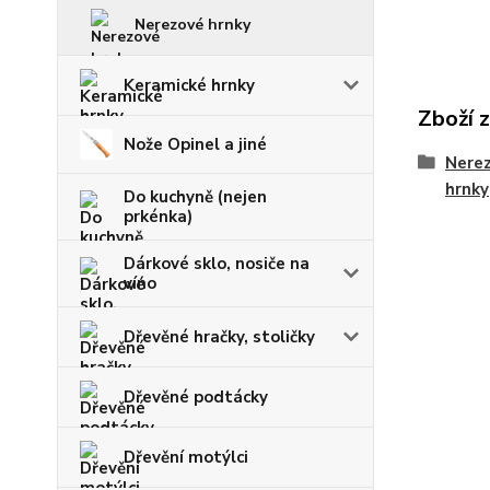
Nerezové hrnky
Keramické hrnky
Zboží 
Nože Opinel a jiné
Nerez
hrnky
Do kuchyně (nejen
prkénka)
Dárkové sklo, nosiče na
víno
Dřevěné hračky, stoličky
Dřevěné podtácky
Dřevění motýlci