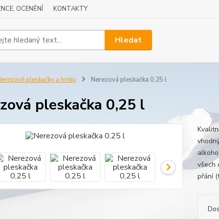
NCE, OCENĚNÍ
KONTAKTY
Hledat
erezové pleskačky a hrnky
Nerezová pleskačka 0,25 l
zová pleskačka 0,25 l
Kvalit
vhodný
alkoho
všech 
přání (
Dos