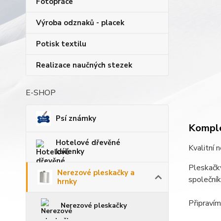
Fotopráce
Výroba odznaků - placek
Potisk textilu
Realizace naučných stezek
E-SHOP
Psí známky
Komple
Hotelové dřevěné
Kvalitní 
klíčenky
Pleskačky
Nerezové pleskačky a
společní
hrnky
Připravím
Nerezové pleskačky