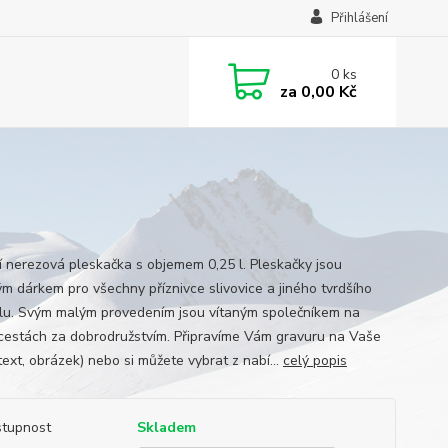
Přihlášení
0
ks
za
0,00 Kč
ní nerezová pleskačka s objemem 0,25 l. Pleskačky jsou
m dárkem pro všechny příznivce slivovice a jiného tvrdšího
lu. Svým malým provedením jsou vítaným společníkem na
cestách za dobrodružstvím. Připravíme Vám gravuru na Vaše
text, obrázek) nebo si můžete vybrat z nabí...
celý popis
tupnost
Skladem