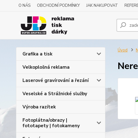
O NÁS
OBCHODNÍ PODMÍNKY
JAK NAKUPOVAT
REFERE
Úvod
N
Grafika a tisk
Nere
Velkoplošná reklama
Laserové gravírování a řezání
Veselské a Strážnické služby
Výroba razítek
Fotoplátna/obrazy |
fototapety | fotokameny