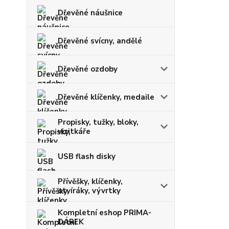
Dřevěné náušnice
Dřevěné svícny, andělé
Dřevěné ozdoby
Dřevěné klíčenky, medaile
Propisky, tužky, bloky,
vizitkáře
USB flash disky
Přívěšky, klíčenky,
otvíráky, vývrtky
Kompletní eshop PRIMA-
DÁREK