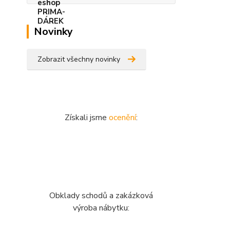
Novinky
Zobrazit všechny novinky
Získali jsme
ocenění
:
Obklady schodů a zakázková
výroba nábytku: