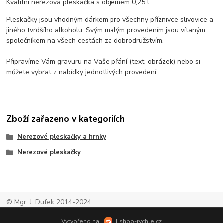
Kvalitní nerezová pleskačka s objemem 0,25 l.
Pleskačky jsou vhodným dárkem pro všechny příznivce slivovice a
jiného tvrdšího alkoholu. Svým malým provedením jsou vítaným
společníkem na všech cestách za dobrodružstvím.
Připravíme Vám gravuru na Vaše přání (text, obrázek) nebo si
můžete vybrat z nabídky jednotlivých provedení.
Zboží zařazeno v kategoriích
Nerezové pleskačky a hrnky
Nerezové pleskačky
© Mgr. J. Dufek 2014-2024
Vytvořeno na
Eshop-rychle.cz