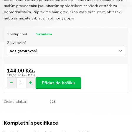
malým provedením jsou vítaným společníkem na všech cestách za
dobrodružstvím. Připravíme Vám gravuru na Vaše přání (text, obrázek)
nebo si můžete vybrat z nabí...
celý popis
Dostupnost
Skladem
Gravírování
144,00 Kč
/
ks
119,01 Kč
bez DPH
Přidat do košíku
Číslo produktu:
028
Kompletní specifikace