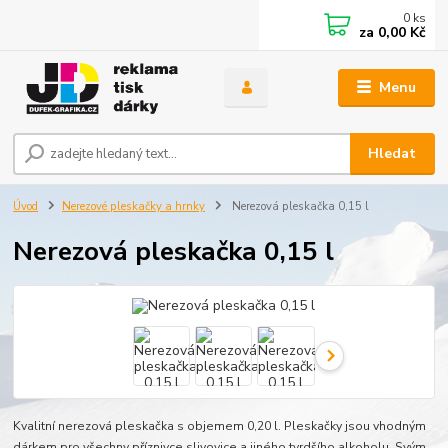
0
ks
za
0,00 Kč
Menu
Hledat
Úvod
Nerezové pleskačky a hrnky
Nerezová pleskačka 0,15 l
Nerezová pleskačka 0,15 l
Kvalitní nerezová pleskačka s objemem 0,20 l. Pleskačky jsou vhodným
dárkem pro všechny příznivce slivovice a jiného tvrdšího alkoholu. Svým