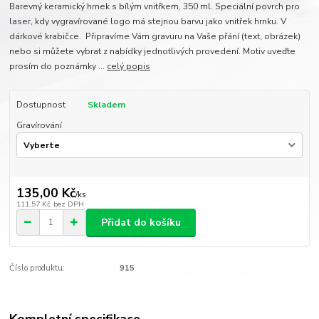
Barevný keramický hrnek s bílým vnitřkem, 350 ml. Speciální povrch pro
laser, kdy vygravírované logo má stejnou barvu jako vnitřek hrnku. V
dárkové krabičce. Připravíme Vám gravuru na Vaše přání (text, obrázek)
nebo si můžete vybrat z nabídky jednotlivých provedení. Motiv uveďte
prosím do poznámky ...
celý popis
Dostupnost
Skladem
Gravírování
135,00 Kč
/
ks
111,57 Kč
bez DPH
Přidat do košíku
Číslo produktu:
915
Kompletní specifikace