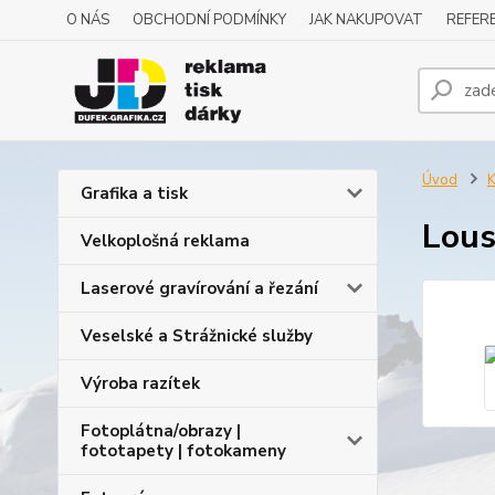
O NÁS
OBCHODNÍ PODMÍNKY
JAK NAKUPOVAT
REFERE
Úvod
K
Grafika a tisk
Lous
Velkoplošná reklama
Laserové gravírování a řezání
Veselské a Strážnické služby
Výroba razítek
Fotoplátna/obrazy |
fototapety | fotokameny