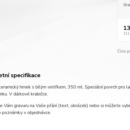
Gra
13
111
Číslo p
tní specifikace
eramický hrnek s bílým vnitřkem, 350 ml. Speciální povrch pro la
rnku. V dárkové krabičce.
e Vám gravuru na Vaše přání (text, obrázek) nebo si můžete vybr
o poznámky v objednávce.