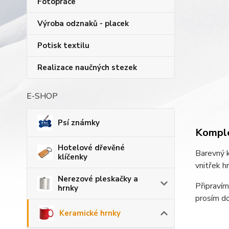
Fotopráce
Výroba odznaků - placek
Potisk textilu
Realizace naučných stezek
E-SHOP
Psí známky
Komple
Hotelové dřevěné
Barevný k
klíčenky
vnitřek h
Nerezové pleskačky a
Připravím
hrnky
prosím d
Keramické hrnky