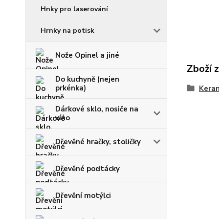
Hnky pro laserování
Hrnky na potisk
Nože Opinel a jiné
Zboží 
Do kuchyně (nejen
prkénka)
Keram
Dárkové sklo, nosiče na
víno
Dřevěné hračky, stoličky
Dřevěné podtácky
Dřevění motýlci