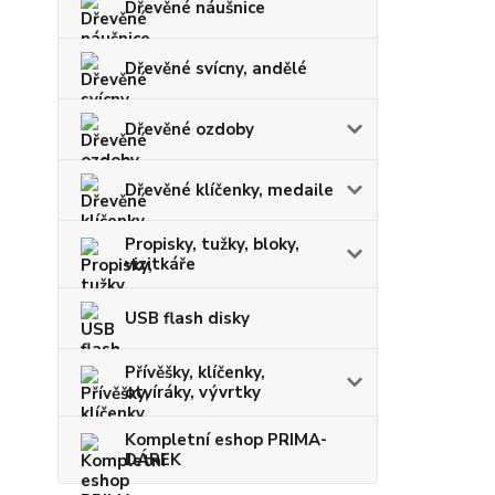
Dřevěné náušnice
Dřevěné svícny, andělé
Dřevěné ozdoby
Dřevěné klíčenky, medaile
Propisky, tužky, bloky,
vizitkáře
USB flash disky
Přívěšky, klíčenky,
otvíráky, vývrtky
Kompletní eshop PRIMA-
DÁREK