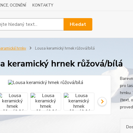
NCE, OCENĚNÍ
KONTAKTY
Hledat
eramické hrnky
Lousa keramický hrnek růžová/bílá
a keramický hrnek růžová/bílá
Barevn
pro la
hrnku.
(text,
proved
Dos