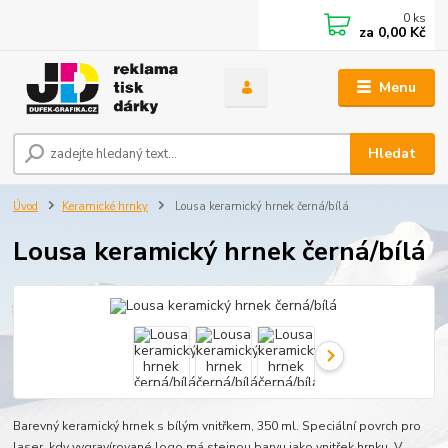
0
ks
za
0,00 Kč
Menu
Hledat
Úvod
Keramické hrnky
Lousa keramický hrnek černá/bílá
Lousa keramický hrnek černá/bílá
Barevný keramický hrnek s bílým vnitřkem, 350 ml. Speciální povrch pro
laser, kdy vygravírované logo má stejnou barvu jako vnitřek hrnku. V