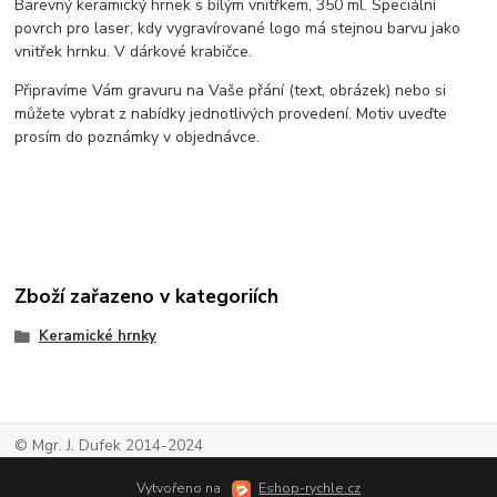
Barevný keramický hrnek s bílým vnitřkem, 350 ml. Speciální
povrch pro laser, kdy vygravírované logo má stejnou barvu jako
vnitřek hrnku. V dárkové krabičce.
Připravíme Vám gravuru na Vaše přání (text, obrázek) nebo si
můžete vybrat z nabídky jednotlivých provedení. Motiv uveďte
prosím do poznámky v objednávce.
Zboží zařazeno v kategoriích
Keramické hrnky
© Mgr. J. Dufek 2014-2024
Vytvořeno na
Eshop-rychle.cz