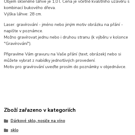
Objem skleněné láhve je 1,0 l. Cena je včetně kvalitního uzávěru s
kombinací bukového dřeva.
Výška láhve: 28 cm.
Laser. gravírování - jméno nebo jiným motiv obrázku na přání -
napište v poznámce.
Možno gravírovat jednu nebo i druhou stranu (k výběru v kolonce
"Gravírování").
Připravíme Vám gravuru na Vaše přání (text, obrázek) nebo si
můžete vybrat z nabídky jednotlivých provedení.
Motiv pro gravírování uveďte prosím do poznámky v objednávce.
Zboží zařazeno v kategoriích
Dárkové sklo, nosiče na víno
sklo