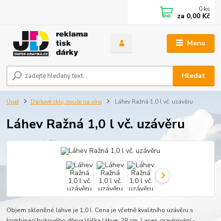
0
ks
za
0,00 Kč
Menu
Hledat
Úvod
Dárkové sklo, nosiče na víno
Láhev Ražná 1,0 l vč. uzávěru
Láhev Ražná 1,0 l vč. uzávěru
Objem skleněné láhve je 1,0 l. Cena je včetně kvalitního uzávěru s
kombinací bukového dřeva.Výška láhve: 28 cm. Laser. gravírování -