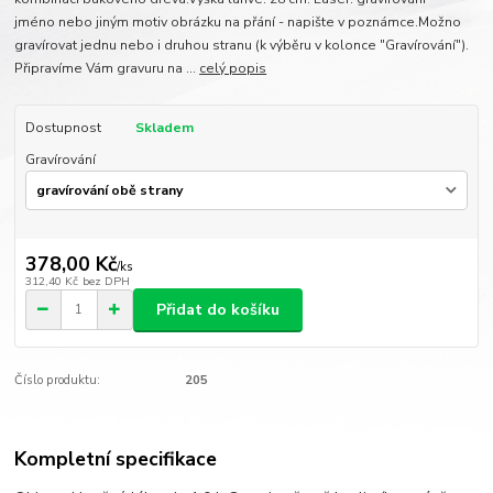
jméno nebo jiným motiv obrázku na přání - napište v poznámce.Možno
gravírovat jednu nebo i druhou stranu (k výběru v kolonce "Gravírování").
Připravíme Vám gravuru na ...
celý popis
Dostupnost
Skladem
Gravírování
378,00 Kč
/
ks
312,40 Kč
bez DPH
Přidat do košíku
Číslo produktu:
205
Kompletní specifikace