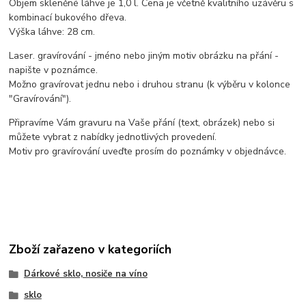
Objem skleněné láhve je 1,0 l. Cena je včetně kvalitního uzávěru s
kombinací bukového dřeva.
Výška láhve: 28 cm.
Laser. gravírování - jméno nebo jiným motiv obrázku na přání -
napište v poznámce.
Možno gravírovat jednu nebo i druhou stranu (k výběru v kolonce
"Gravírování").
Připravíme Vám gravuru na Vaše přání (text, obrázek) nebo si
můžete vybrat z nabídky jednotlivých provedení.
Motiv pro gravírování uveďte prosím do poznámky v objednávce.
Zboží zařazeno v kategoriích
Dárkové sklo, nosiče na víno
sklo