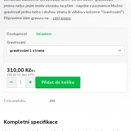
jméno nebo jiným motiv obrázku na přání - napište v poznámce.Možno
gravírovat jednu nebo i druhou stranu (k výběru v kolonce "Gravírování").
Připravíme Vám gravuru na ...
celý popis
Dostupnost
Skladem
Gravírování
310,00 Kč
/
ks
256,20 Kč
bez DPH
Přidat do košíku
Číslo produktu:
205
Kompletní specifikace