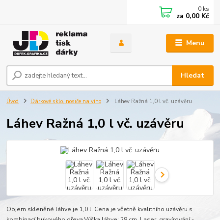
0
ks
za
0,00 Kč
Menu
Hledat
Úvod
Dárkové sklo, nosiče na víno
Láhev Ražná 1,0 l vč. uzávěru
Láhev Ražná 1,0 l vč. uzávěru
Objem skleněné láhve je 1,0 l. Cena je včetně kvalitního uzávěru s
kombinací bukového dřeva.Výška láhve: 28 cm. Laser. gravírování -