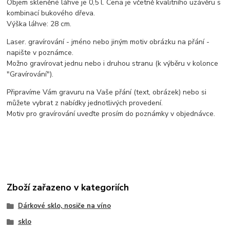
Objem skleněné láhve je 0,5 l. Cena je včetně kvalitního uzávěru s
kombinací bukového dřeva.
Výška láhve: 28 cm.
Laser. gravírování - jméno nebo jiným motiv obrázku na přání -
napište v poznámce.
Možno gravírovat jednu nebo i druhou stranu (k výběru v kolonce
"Gravírování").
Připravíme Vám gravuru na Vaše přání (text, obrázek) nebo si
můžete vybrat z nabídky jednotlivých provedení.
Motiv pro gravírování uveďte prosím do poznámky v objednávce.
Zboží zařazeno v kategoriích
Dárkové sklo, nosiče na víno
sklo