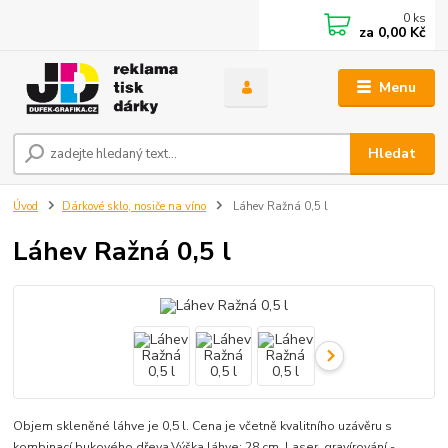
0
ks
za
0,00 Kč
Menu
Hledat
Úvod
Dárkové sklo, nosiče na víno
Láhev Ražná 0,5 l
Láhev Ražná 0,5 l
Objem skleněné láhve je 0,5 l. Cena je včetně kvalitního uzávěru s
kombinací bukového dřeva.Výška láhve: 28 cm. Laser. gravírování -