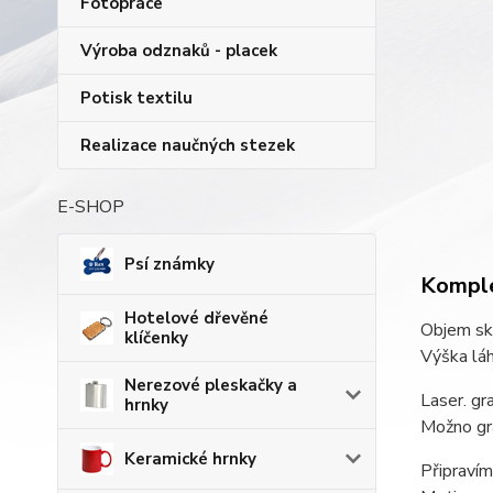
Fotopráce
Výroba odznaků - placek
Potisk textilu
Realizace naučných stezek
E-SHOP
Psí známky
Komple
Hotelové dřevěné
Objem skl
klíčenky
Výška láh
Nerezové pleskačky a
Laser. gr
hrnky
Možno gra
Keramické hrnky
Připravím