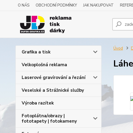
O NÁS
OBCHODNÍ PODMÍNKY
JAK NAKUPOVAT
REFERE
Úvod
D
Grafika a tisk
Láhe
Velkoplošná reklama
Laserové gravírování a řezání
Veselské a Strážnické služby
Výroba razítek
Fotoplátna/obrazy |
fototapety | fotokameny