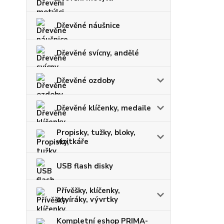
Dřevěné náušnice
Dřevěné svícny, andělé
Dřevěné ozdoby
Dřevěné klíčenky, medaile
Propisky, tužky, bloky,
vizitkáře
USB flash disky
Přívěšky, klíčenky,
otvíráky, vývrtky
Kompletní eshop PRIMA-