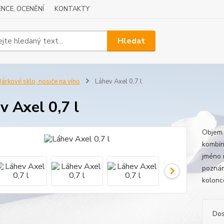
NCE, OCENĚNÍ
KONTAKTY
Hledat
árkové sklo, nosiče na víno
Láhev Axel 0,7 l
v Axel 0,7 l
Objem 
kombin
jméno 
poznám
kolonc
Dos