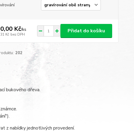
vírování
0,00 Kč
/
ks
Přidat do košíku
,31 Kč
bez DPH
roduktu:
202
nací bukového dřeva.
poznámce.
ní").
at z nabídky jednotlivých provedení.