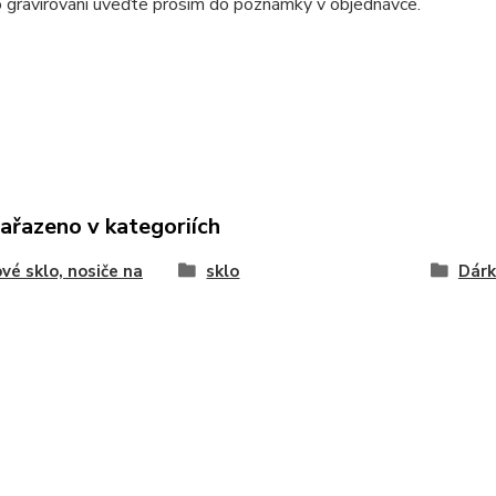
 gravírování uveďte prosím do poznámky v objednávce.
zařazeno v kategoriích
vé sklo, nosiče na
sklo
Dárk