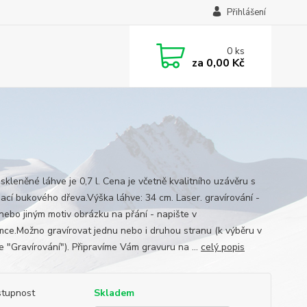
Přihlášení
0
ks
za
0,00 Kč
skleněné láhve je 0,7 l. Cena je včetně kvalitního uzávěru s
ací bukového dřeva.Výška láhve: 34 cm. Laser. gravírování -
nebo jiným motiv obrázku na přání - napište v
ce.Možno gravírovat jednu nebo i druhou stranu (k výběru v
e "Gravírování"). Připravíme Vám gravuru na ...
celý popis
tupnost
Skladem