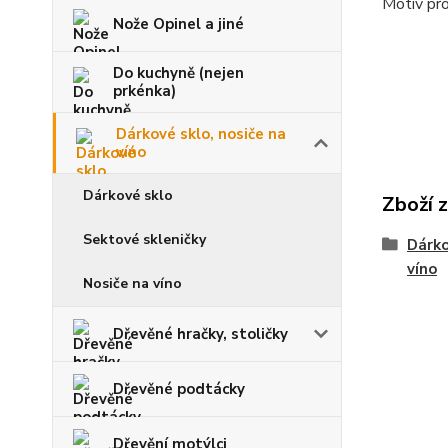
Motiv pro
Nože Opinel a jiné
Do kuchyně (nejen
prkénka)
Dárkové sklo, nosiče na
víno
Dárkové sklo
Zboží 
Sektové skleničky
Dárko
víno
Nosiče na víno
Dřevěné hračky, stoličky
Dřevěné podtácky
Dřevění motýlci