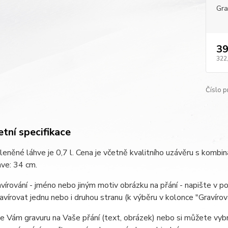
Gra
39
322
Číslo p
tní specifikace
eněné láhve je 0,7 l. Cena je včetně kvalitního uzávěru s kombi
ve: 34 cm.
avírování - jméno nebo jiným motiv obrázku na přání - napište v 
vírovat jednu nebo i druhou stranu (k výběru v kolonce "Gravírová
e Vám gravuru na Vaše přání (text, obrázek) nebo si můžete vybr