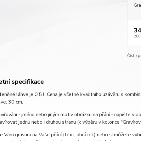
Gra
34
280
Číslo p
tní specifikace
eněné láhve je 0,5 l. Cena je včetně kvalitního uzávěru s kombi
ve: 30 cm.
avírování - jméno nebo jiným motiv obrázku na přání - napište v 
vírovat jednu nebo i druhou stranu (k výběru v kolonce "Gravírová
e Vám gravuru na Vaše přání (text, obrázek) nebo si můžete vybr