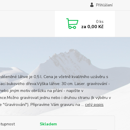
Přihlášení
0
ks
za
0,00 Kč
skleněné láhve je 0,5 l. Cena je včetně kvalitního uzávěru s
ací bukového dřeva.Výška láhve: 30 cm. Laser. gravírování -
nebo jiným motiv obrázku na přání - napište v
ce.Možno gravírovat jednu nebo i druhou stranu (k výběru v
e "Gravírování"). Připravíme Vám gravuru na ...
celý popis
tupnost
Skladem