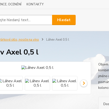
NCE, OCENĚNÍ
KONTAKTY
Hledat
árkové sklo, nosiče na víno
Láhev Axel 0,5 l
v Axel 0,5 l
Objem 
kombin
jméno 
poznám
kolonc
Dos