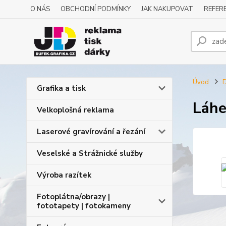
O NÁS
OBCHODNÍ PODMÍNKY
JAK NAKUPOVAT
REFERE
Úvod
D
Grafika a tisk
Láhe
Velkoplošná reklama
Laserové gravírování a řezání
Veselské a Strážnické služby
Výroba razítek
Fotoplátna/obrazy |
fototapety | fotokameny