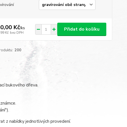
vírování
0,00 Kč
/
ks
Přidat do košíku
,99 Kč
bez DPH
roduktu:
200
nací bukového dřeva.
poznámce.
ní").
at z nabídky jednotlivých provedení.