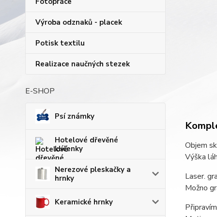
Fotopráce
Výroba odznaků - placek
Potisk textilu
Realizace naučných stezek
E-SHOP
Psí známky
Komple
Hotelové dřevěné
Objem skl
klíčenky
Výška láh
Nerezové pleskačky a
Laser. gr
hrnky
Možno gra
Keramické hrnky
Připravím