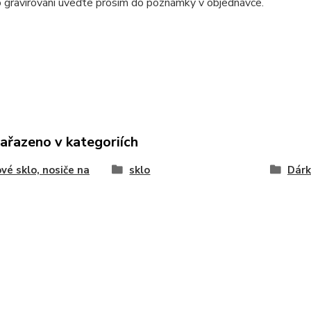
 gravírování uveďte prosím do poznámky v objednávce.
zařazeno v kategoriích
vé sklo, nosiče na
sklo
Dárk