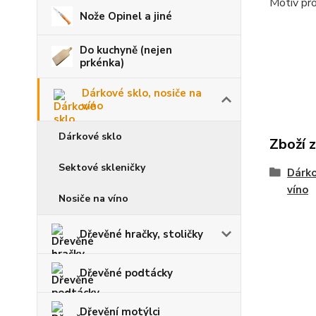
Motiv pro
Nože Opinel a jiné
Do kuchyně (nejen
prkénka)
Dárkové sklo, nosiče na
víno
Dárkové sklo
Zboží 
Sektové skleničky
Dárko
víno
Nosiče na víno
Dřevěné hračky, stoličky
Dřevěné podtácky
Dřevění motýlci