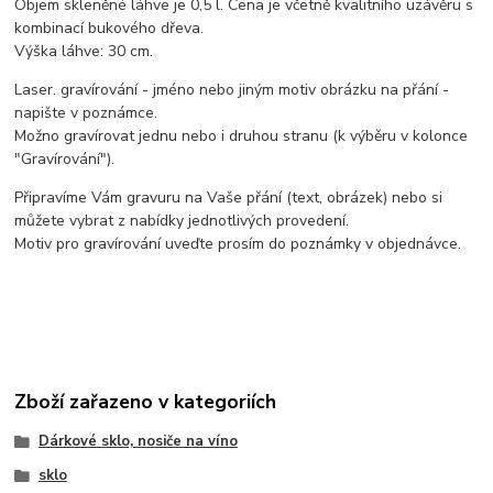
Objem skleněné láhve je 0,5 l. Cena je včetně kvalitního uzávěru s
kombinací bukového dřeva.
Výška láhve: 30 cm.
Laser. gravírování - jméno nebo jiným motiv obrázku na přání -
napište v poznámce.
Možno gravírovat jednu nebo i druhou stranu (k výběru v kolonce
"Gravírování").
Připravíme Vám gravuru na Vaše přání (text, obrázek) nebo si
můžete vybrat z nabídky jednotlivých provedení.
Motiv pro gravírování uveďte prosím do poznámky v objednávce.
Zboží zařazeno v kategoriích
Dárkové sklo, nosiče na víno
sklo