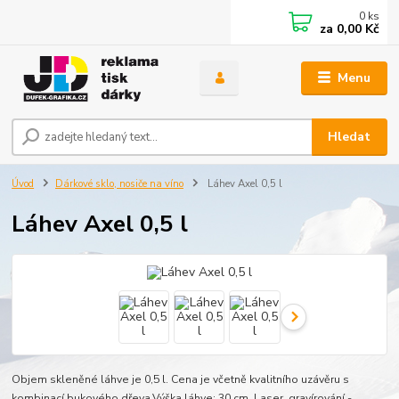
0
ks
za
0,00 Kč
Menu
Hledat
Úvod
Dárkové sklo, nosiče na víno
Láhev Axel 0,5 l
Láhev Axel 0,5 l
Objem skleněné láhve je 0,5 l. Cena je včetně kvalitního uzávěru s
kombinací bukového dřeva.Výška láhve: 30 cm. Laser. gravírování -