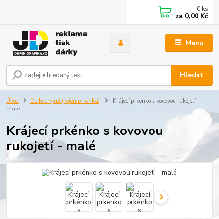
0
ks
za
0,00 Kč
Menu
Hledat
Úvod
Do kuchyně (nejen prkénka)
Krájecí prkénko s kovovou rukojetí -
malé
Krájecí prkénko s kovovou
rukojetí - malé