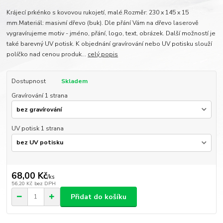
Krájecí prkénko s kovovou rukojetí, malé.Rozměr: 230 x 145 x 15
mm.Materiál: masivní dřevo (buk). Dle přání Vám na dřevo laserově
vygravírujeme motiv - jméno, přání, logo, text, obrázek. Další možností je
také barevný UV potisk. K objednání gravírování nebo UV potisku slouží
políčko nad cenou produk...
celý popis
Dostupnost
Skladem
Gravírování 1 strana
UV potisk 1 strana
68,00 Kč
/
ks
56,20 Kč
bez DPH
Přidat do košíku