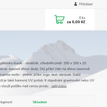
Přihlášení
0
ks
za
0,00 Kč
í prkénko klasik - obdélník, středníRozměr: 350 x 200 x 20
riál: masivní dřevo (buk). Dle přání Vám na dřevo laserově
rujeme motiv - jméno, přání, logo, text, obrázek. Další
tí je také barevný UV potisk. K objednání gravírování nebo UV
u slouží políčko nad cenou produ...
celý popis
tupnost
Skladem