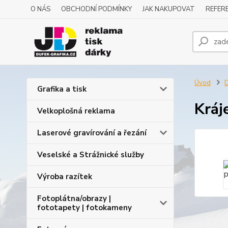
O NÁS
OBCHODNÍ PODMÍNKY
JAK NAKUPOVAT
REFERE
Úvod
D
Grafika a tisk
Kráj
Velkoplošná reklama
Laserové gravírování a řezání
Veselské a Strážnické služby
Výroba razítek
Fotoplátna/obrazy |
fototapety | fotokameny