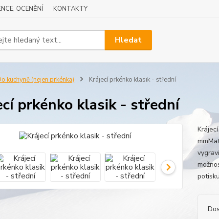
NCE, OCENĚNÍ
KONTAKTY
Hledat
o kuchyně (nejen prkénka)
Krájecí prkénko klasik - střední
ecí prkénko klasik - střední
Krájec
mmMate
vygraví
možnos
potisk
Dos