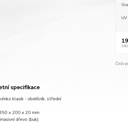
Gra
UV 
19
160
Číslo p
tní specifikace
rkénko klasik - obdélník, střední
350 x 200 x 20 mm
 masivní dřevo (buk).