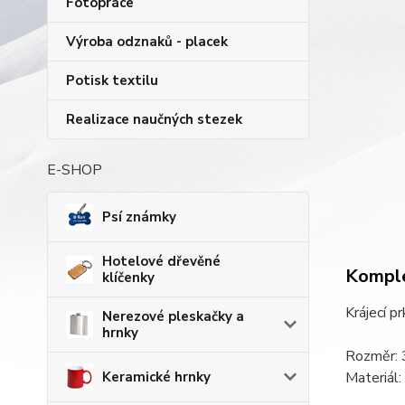
Fotopráce
Výroba odznaků - placek
Potisk textilu
Realizace naučných stezek
E-SHOP
Psí známky
Hotelové dřevěné
Komple
klíčenky
Krájecí p
Nerezové pleskačky a
hrnky
Rozměr: 
Keramické hrnky
Materiál: