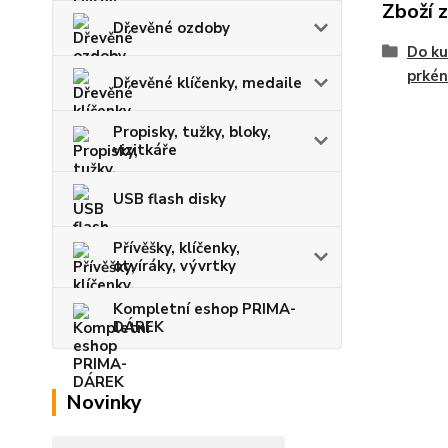
Zboží 
Dřevěné ozdoby
Do ku
prkén
Dřevěné klíčenky, medaile
Propisky, tužky, bloky,
vizitkáře
USB flash disky
Přívěšky, klíčenky,
otvíráky, vývrtky
Kompletní eshop PRIMA-
DÁREK
Novinky