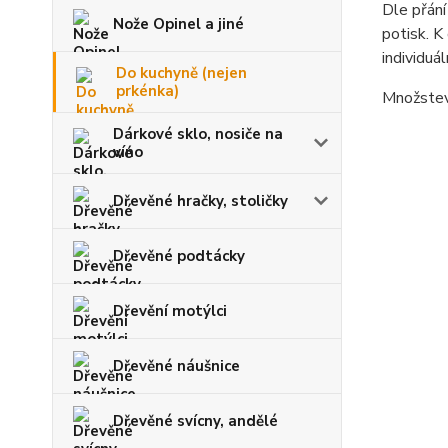
Dle přání
Nože Opinel a jiné
potisk. K
individuá
Do kuchyně (nejen
prkénka)
Množstevn
Dárkové sklo, nosiče na
víno
Dřevěné hračky, stoličky
Dřevěné podtácky
Dřevění motýlci
Dřevěné náušnice
Dřevěné svícny, andělé