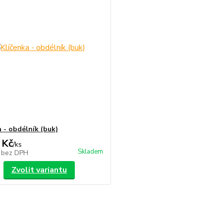
a - obdélník (buk)
 Kč
/
ks
Skladem
č
bez DPH
Zvolit variantu