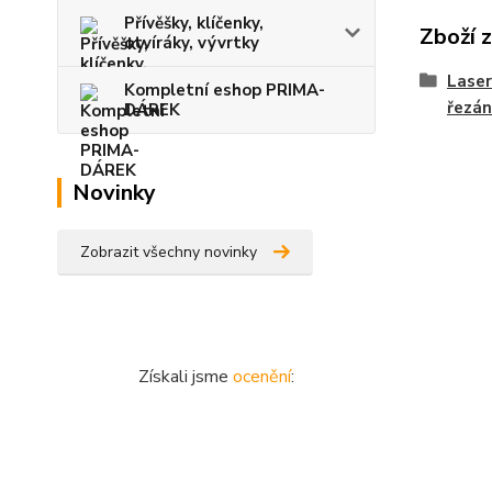
Přívěšky, klíčenky,
Zboží 
otvíráky, vývrtky
Laser
Kompletní eshop PRIMA-
řezán
DÁREK
Novinky
Zobrazit všechny novinky
Získali jsme
ocenění
: