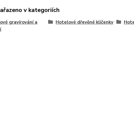
zařazeno v kategoriích
ové gravírování a
Hotelové dřevěné klíčenky
Hote
í