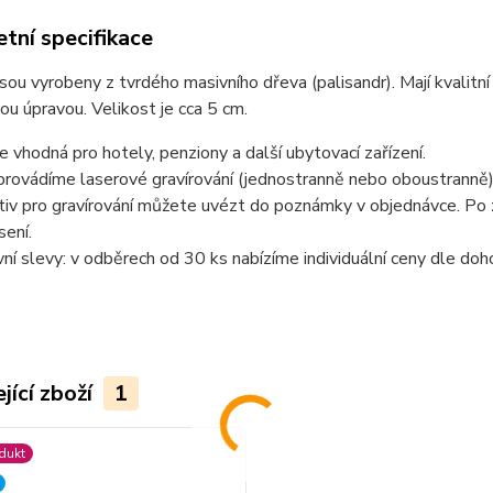
tní specifikace
jsou vyrobeny z tvrdého masivního dřeva (palisandr). Mají kvali
ou úpravou. Velikost je cca 5 cm.
je vhodná pro hotely, penziony a další ubytovací zařízení.
provádíme laserové gravírování (jednostranně nebo oboustranně)
iv pro gravírování můžete uvézt do poznámky v objednávce. Po z
ení.
í slevy: v odběrech od 30 ks nabízíme individuální ceny dle doh
jící zboží
1
dukt