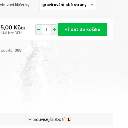
vírování klíčenky
5,00 Kč
/
ks
Přidat do košíku
04 Kč
bez DPH
roduktu:
008
Související zboží
1