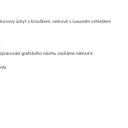
tní kovový úchyt s kroužkem, celkově s luxusním vzhledem
.
pracování grafického návrhu zasíláme náhled k
ody.