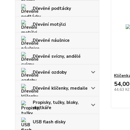
Dřevěné podtácky
Dřevění motýlci
Dřevěné náušnice
Dřevěné svícny, andělé
Dřevěné ozdoby
Klíčenk
54,00
Dřevěné klíčenky, medaile
44,63 K
Propisky, tužky, bloky,
vizitkáře
USB flash disky