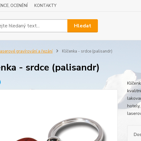
NCE, OCENĚNÍ
KONTAKTY
Hledat
aserové gravírování a řezání
Klíčenka - srdce (palisandr)
enka - srdce (palisandr)
Klíčen
kvalit
lakova
hotely
lasero
Dos