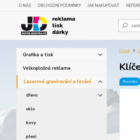
O NÁS
OBCHODNÍ PODMÍNKY
JAK NAKUPOVAT
REFERE
Úvod
L
Grafika a tisk
Klíč
Velkoplošná reklama
Laserové gravírování a řezání
Novinka
dřevo
sklo
kovy
plexi