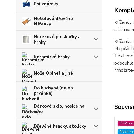
Psí známky
Komple
Hotelové dřevěné
Klíčenky 
klíčenky
a lakovan
Nerezové pleskačky a
Klíčenka 
hrnky
Na přání 
Text, mot
Keramické hrnky
odsouhlas
Množstevn
Nože Opinel a jiné
Do kuchyně (nejen
prkénka)
Souvise
Dárkové sklo, nosiče na
víno
TOP pro
Dřevěné hračky, stoličky
Novinka