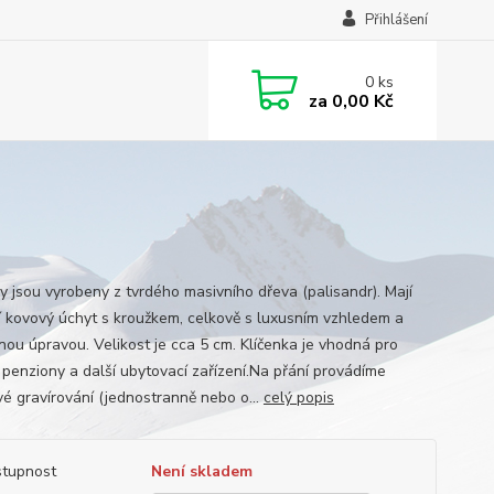
Přihlášení
0
ks
za
0,00 Kč
ky jsou vyrobeny z tvrdého masivního dřeva (palisandr). Mají
ní kovový úchyt s kroužkem, celkově s luxusním vzhledem a
nou úpravou. Velikost je cca 5 cm. Klíčenka je vhodná pro
, penziony a další ubytovací zařízení.Na přání provádíme
vé gravírování (jednostranně nebo o...
celý popis
tupnost
Není skladem