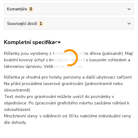
Komentáře
0
Související zboží
1
Kompletní specifikace
Klíčenky jsou vyrobeny z tvrdého masivního dřeva (palisandr). Mají
kvalitní kovový úchyt s kroužkem, celkově s luxusním vzhledem a
lakovanou úpravou. Velikost je cca 5 cm.
Klíčenka je vhodná pro hotely, penziony a další ubytovací zařízení.
Na přání provádíme laserové gravírování (jednostranně nebo
oboustranně).
Text, motiv pro gravírování můžete uvézt do poznámky v
objednávce. Po zpracování grafického návrhu zasíláme náhled k
odsouhlasení.
Množstevní slevy: v odběrech od 30 ks nabízíme individuální ceny
dle dohody.