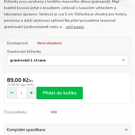
Klíčenky jsou vyrobeny z tvrdého masivního dřeva (palisandr). Mají
kvalitní kovový úchyt s kroužkem, celkově s luxusním vzhledem a
lakovanou úpravou. Velikost je cca 5 cm. Klíčenka je vhodná pro hotely,
penziony a další ubytovací zařízení.Na přání provádíme laserové
gravírování (jednostranně nebo o...
celý popis
Dostupnost
Není skladem
Gravírování klíčenky
89,00 Kč
/
ks
73,55 Kč
bez DPH
Přidat do košíku
Číslo produktu:
008
Kompletní specifikace