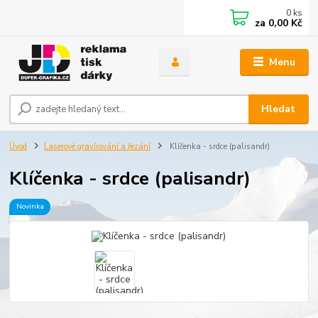
0
ks
za
0,00 Kč
Menu
Hledat
Úvod
Laserové gravírování a řezání
Klíčenka - srdce (palisandr)
Klíčenka - srdce (palisandr)
Novinka