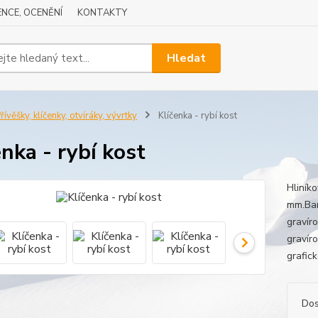
NCE, OCENĚNÍ
KONTAKTY
Hledat
řívěšky, klíčenky, otvíráky, vývrtky
Klíčenka - rybí kost
enka - rybí kost
Hliníko
mm.Bar
gravír
gravír
grafic
Dos