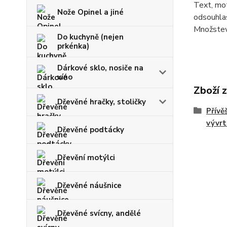
Text, mot
Nože Opinel a jiné
odsouhlas
Množstevn
Do kuchyně (nejen
prkénka)
Dárkové sklo, nosiče na
víno
Zboží 
Dřevěné hračky, stoličky
Přívěš
vývrt
Dřevěné podtácky
Dřevění motýlci
Dřevěné náušnice
Dřevěné svícny, andělé