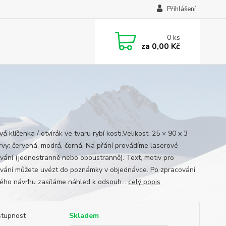
Přihlášení
0
ks
za
0,00 Kč
vá klíčenka / otvírák ve tvaru rybí kosti.Velikost: 25 × 90 x 3
vy: červená, modrá, černá. Na přání provádíme laserové
ování (jednostranně nebo oboustranně). Text, motiv pro
ování můžete uvézt do poznámky v objednávce. Po zpracování
kého návrhu zasíláme náhled k odsouh...
celý popis
tupnost
Skladem