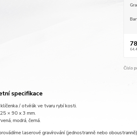
Gra
Bar
78
64,
Číslo p
tní specifikace
klíčenka / otvírák ve tvaru rybí kosti.
 25 × 90 x 3 mm.
rvená, modrá, černá.
provádíme laserové gravírování (jednostranně nebo oboustranně)