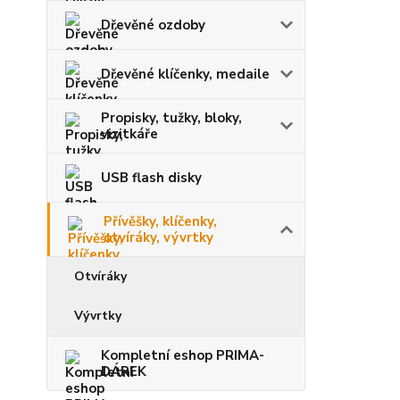
Dřevěné ozdoby
Dřevěné klíčenky, medaile
Propisky, tužky, bloky,
vizitkáře
USB flash disky
Přívěšky, klíčenky,
otvíráky, vývrtky
Otvíráky
Vývrtky
Kompletní eshop PRIMA-
DÁREK