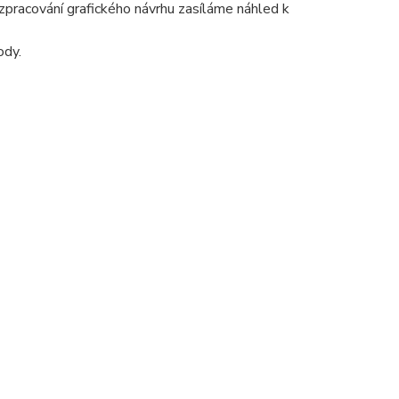
pracování grafického návrhu zasíláme náhled k
ody.