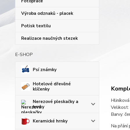
Fotopráce
Výroba odznaků - placek
Potisk textilu
Realizace naučných stezek
E-SHOP
Psí známky
Hotelové dřevěné
Komple
klíčenky
Hliníková 
Nerezové pleskačky a
hrnky
Velikost:
Barvy: če
Keramické hrnky
Na přání 