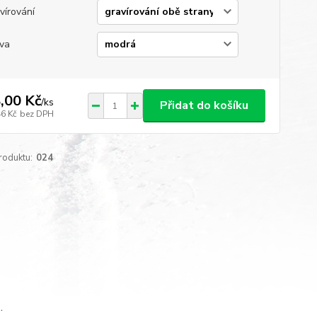
vírování
va
,00 Kč
/
ks
Přidat do košíku
46 Kč
bez DPH
roduktu:
024
.