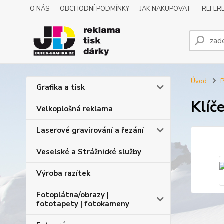
O NÁS
OBCHODNÍ PODMÍNKY
JAK NAKUPOVAT
REFERE
Úvod
P
Grafika a tisk
Klíč
Velkoplošná reklama
Laserové gravírování a řezání
Veselské a Strážnické služby
Výroba razítek
Fotoplátna/obrazy |
fototapety | fotokameny