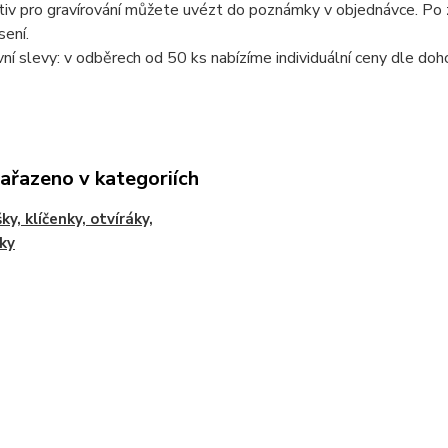
iv pro gravírování můžete uvézt do poznámky v objednávce. Po z
ení.
í slevy: v odběrech od 50 ks nabízíme individuální ceny dle doh
zařazeno v kategoriích
ky, klíčenky, otvíráky,
ky