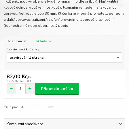
Klíčenky jsou vyrobeny z tvrdého masivního dřeva (buk). Mají kvalitní
kovový úchyt s kroužkem, celkově s luxusním vzhledem a lakovanou
úpravou. Velikost je 55 x 30 mm. Klíčenka je vhodná pro hotely, penziony
a další ubytovací zařízení.Na přání provádíme laserové gravírování
(jednostranně nebo obou...
celý popis
Dostupnost
Skladem
Gravírování klíčenky
82,00 Kč
/
ks
67,77 Kč
bez DPH
Přidat do košíku
Číslo produktu:
005
Kompletní specifikace