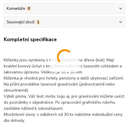
Komentáře
0
Související zboží
1
Kompletní specifikace
Klíčenky jsou vyrobeny z tvrdého masivního dřeva (buk). Mají
kvalitní kovový úchyt s kroužkem, celkově s luxusním vzhledem a
lakovanou úpravou. Velikost je 55 x 30 mm.
Klíčenka je vhodná pro hotely, penziony a další ubytovací zařízení.
Na přání provádíme laserové gravírování (jednostranně nebo
oboustranně).
Výběr písma, Váš text, motiv, logo aj. pro gravírování můžete uvézt
do poznámky v objednávce. Po zpracování grafického návrhu
zasíláme náhled k odsouhlasení.
Množstevní slevy: v odběrech od 30 ks nabízíme individuální ceny
dle dohody.