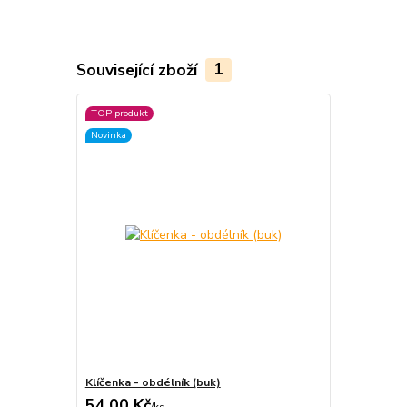
Související zboží
1
TOP produkt
Novinka
Klíčenka - obdélník (buk)
54,00 Kč