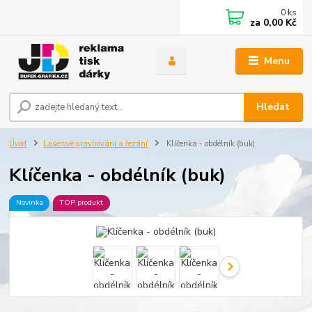
0
ks
za
0,00 Kč
Menu
Hledat
Úvod
Laserové gravírování a řezání
Klíčenka - obdélník (buk)
Klíčenka - obdélník (buk)
Novinka
TOP produkt