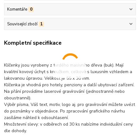
Komentáře
0
Související zboží
1
Kompletní specifikace
Klíčenky jsou vyrobeny z tvrdého masivního dřeva (buk). Mají
kvalitní kovový úchyt s kroužkem, celkově s luxusním vzhledem a
lakovanou úpravou. Velikost je 55 x 30 mm.
Klíčenka je vhodná pro hotely, penziony a další ubytovací zařízení.
Na přání provádíme laserové gravírování (jednostranně nebo
oboustranně).
Výběr písma, Váš text, motiv, logo aj. pro gravírování můžete uvézt
do poznámky v objednávce. Po zpracování grafického návrhu
zasíláme náhled k odsouhlasení.
Množstevní slevy: v odběrech od 30 ks nabízíme individuální ceny
dle dohody.