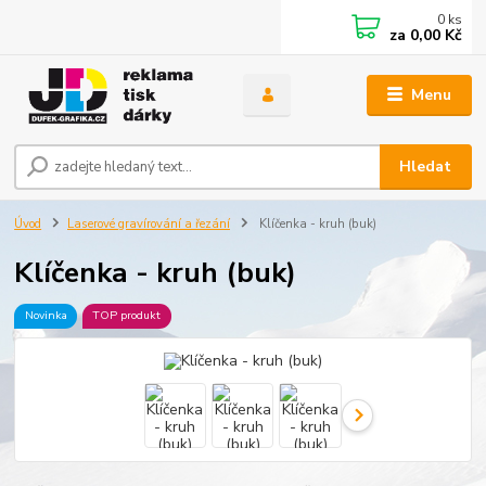
0
ks
za
0,00 Kč
Menu
Hledat
Úvod
Laserové gravírování a řezání
Klíčenka - kruh (buk)
Klíčenka - kruh (buk)
Novinka
TOP produkt