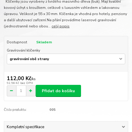
Klíčenky jsou vyrobeny z tvrdého masivního dřeva (buk). Mají kvalitní
kovový úchyt s kroužkem, celkově s luxusním vzhledem a lakovanou
úpravou. Velikost je 55 x 30 mm. Klíčenka je vhodná pro hotely, penziony
a další ubytovací zařízení.Na přání provádíme laserové gravírování
(jednostranně nebo obou...
celý popis
Dostupnost
Skladem
Gravírování klíčenky
112,00 Kč
/
ks
92,56 Kč
bez DPH
Přidat do košíku
Číslo produktu:
005
Kompletní specifikace