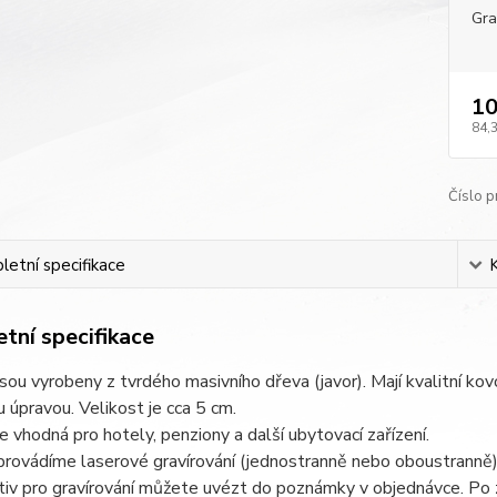
Gra
10
84,
Číslo p
etní specifikace
tní specifikace
jsou vyrobeny z tvrdého masivního dřeva (javor). Mají kvalitní k
 úpravou. Velikost je cca 5 cm.
je vhodná pro hotely, penziony a další ubytovací zařízení.
provádíme laserové gravírování (jednostranně nebo oboustranně)
iv pro gravírování můžete uvézt do poznámky v objednávce. Po z