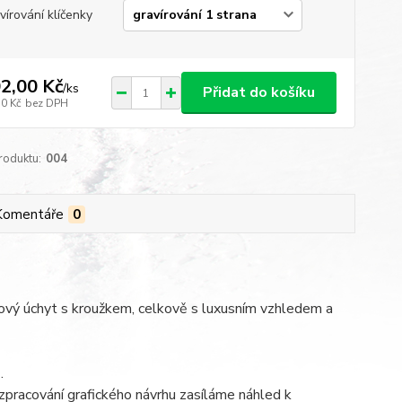
vírování klíčenky
2,00 Kč
/
ks
Přidat do košíku
30 Kč
bez DPH
roduktu:
004
Komentáře
0
ovový úchyt s kroužkem, celkově s luxusním vzhledem a
.
pracování grafického návrhu zasíláme náhled k