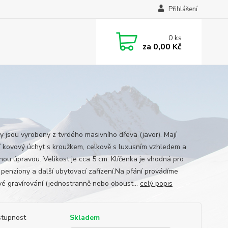
Přihlášení
0
ks
za
0,00 Kč
ky jsou vyrobeny z tvrdého masivního dřeva (javor). Mají
ní kovový úchyt s kroužkem, celkově s luxusním vzhledem a
nou úpravou. Velikost je cca 5 cm. Klíčenka je vhodná pro
, penziony a další ubytovací zařízení.Na přání provádíme
vé gravírování (jednostranně nebo oboust...
celý popis
tupnost
Skladem