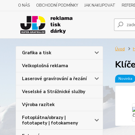
O NÁS
OBCHODNÍ PODMÍNKY
JAK NAKUPOVAT
REFERE
Úvod
H
Grafika a tisk
Klíč
Velkoplošná reklama
Laserové gravírování a řezání
Novinka
Veselské a Strážnické služby
Výroba razítek
Fotoplátna/obrazy |
fototapety | fotokameny