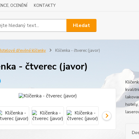
NCE, OCENĚNÍ
KONTAKTY
Hledat
otelové dřevěné klíčenky
Klíčenka - čtverec (javor)
enka - čtverec (javor)
Klíčen
kvalit
lakova
hotely
lasero
Dos