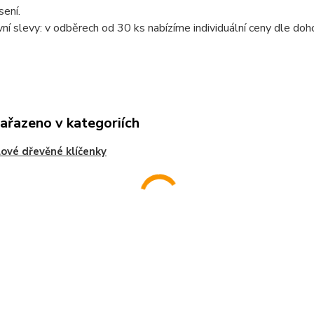
ení.
í slevy: v odběrech od 30 ks nabízíme individuální ceny dle doh
zařazeno v kategoriích
ové dřevěné klíčenky