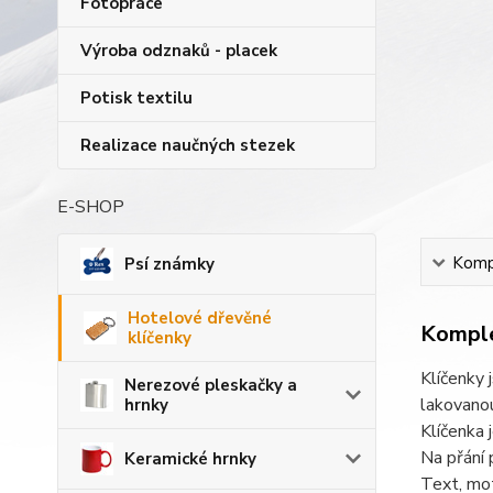
Fotopráce
Výroba odznaků - placek
Potisk textilu
Realizace naučných stezek
E-SHOP
Kompl
Psí známky
Hotelové dřevěné
Komple
klíčenky
Klíčenky 
Nerezové pleskačky a
lakovanou
hrnky
Klíčenka 
Na přání 
Keramické hrnky
Text, mot