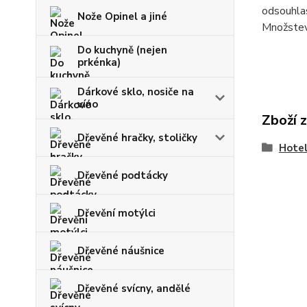
odsouhlas
Nože Opinel a jiné
Množstevn
Do kuchyně (nejen
prkénka)
Dárkové sklo, nosiče na
víno
Zboží 
Dřevěné hračky, stoličky
Hotel
Dřevěné podtácky
Dřevění motýlci
Dřevěné náušnice
Dřevěné svícny, andělé