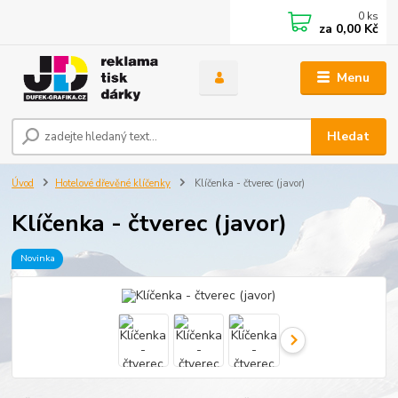
0
ks
za
0,00 Kč
Menu
Hledat
Úvod
Hotelové dřevěné klíčenky
Klíčenka - čtverec (javor)
Klíčenka - čtverec (javor)
Novinka