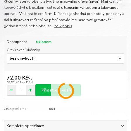
Klíčenky jsou vyrobeny z tvrdého masivního dřeva (javor). Mají kvalitní
kovový úchyt s kroužkem, celkově s luxusním vzhledem a lakovanou
úpravou. Velikost je cca 5 cm. Klíčenka je vhodná pro hotely, penziony a
další ubytovací zařízení.Na přání provádíme laserové gravírování
(jednostranně nebo oboust...
celý popis
Dostupnost
Skladem
Gravírování klíčenky
72,00 Kč
/
ks
59,50 Kč
bez DPH
Přidat do košíku
Číslo produktu:
004
Kompletní specifikace