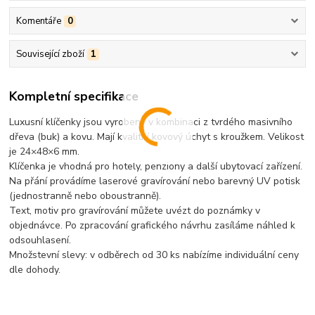
Komentáře
0
Související zboží
1
Kompletní specifikace
Luxusní klíčenky jsou vyrobeny v kombinaci z tvrdého masivního
dřeva (buk) a kovu. Mají kvalitní kovový úchyt s kroužkem. Velikost
je 24×48×6 mm.
Klíčenka je vhodná pro hotely, penziony a další ubytovací zařízení.
Na přání provádíme laserové gravírování nebo barevný UV potisk
(jednostranně nebo oboustranně).
Text, motiv pro gravírování můžete uvézt do poznámky v
objednávce. Po zpracování grafického návrhu zasíláme náhled k
odsouhlasení.
Množstevní slevy: v odběrech od 30 ks nabízíme individuální ceny
dle dohody.