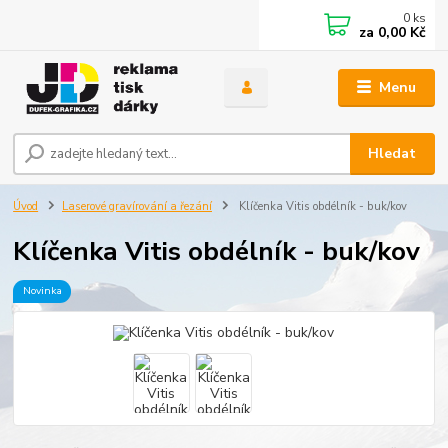
0
ks
za
0,00 Kč
Menu
Hledat
Úvod
Laserové gravírování a řezání
Klíčenka Vitis obdélník - buk/kov
Klíčenka Vitis obdélník - buk/kov
Novinka