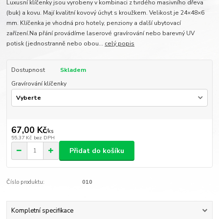
Luxusní klíčenky jsou vyrobeny v kombinaci z tvrdého masivního dřeva
(buk) a kovu. Mají kvalitní kovový úchyt s kroužkem. Velikost je 24×48×6
mm. Klíčenka je vhodná pro hotely, penziony a další ubytovací
zařízení.Na přání provádíme laserové gravírování nebo barevný UV
potisk (jednostranně nebo obou...
celý popis
Dostupnost
Skladem
Gravírování klíčenky
67,00 Kč
/
ks
55,37 Kč
bez DPH
Přidat do košíku
Číslo produktu:
010
Kompletní specifikace