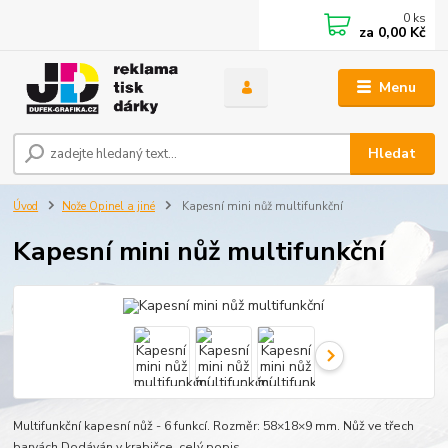
0
ks
za
0,00 Kč
Menu
Hledat
Úvod
Nože Opinel a jiné
Kapesní mini nůž multifunkční
Kapesní mini nůž multifunkční
Multifunkční kapesní nůž - 6 funkcí. Rozměr: 58×18×9 mm. Nůž ve třech
barvách.Dodáván v krabičce.
celý popis