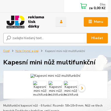
0
ks
za
0,00 Kč
Menu
Hledat
Úvod
Nože Opinel a jiné
Kapesní mini nůž multifunkční
Kapesní mini nůž multifunkční
Multifunkční kapesní nůž - 6 funkcí. Rozměr: 58×18×9 mm. Nůž ve třech
barvách.Dodáván v krabičce.
celý popis