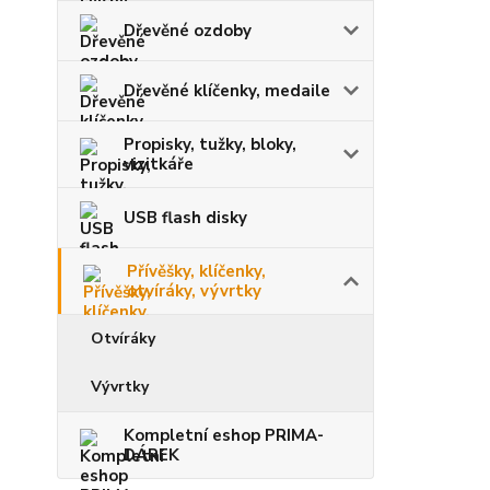
Dřevěné ozdoby
Dřevěné klíčenky, medaile
Propisky, tužky, bloky,
vizitkáře
USB flash disky
Přívěšky, klíčenky,
otvíráky, vývrtky
Otvíráky
Vývrtky
Kompletní eshop PRIMA-
DÁREK