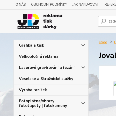
O NÁS
OBCHODNÍ PODMÍNKY
JAK NAKUPOVAT
REFERE
Úvod
P
Grafika a tisk
Jova
Velkoplošná reklama
Laserové gravírování a řezání
Veselské a Strážnické služby
Výroba razítek
Fotoplátna/obrazy |
fototapety | fotokameny