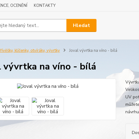
NCE, OCENĚNÍ
KONTAKTY
Hledat
řívěšky, klíčenky, otvíráky, vývrtky
Joval vývrtka na víno - bílá
l vývrtka na víno - bílá
Vývrtk
Veliko
UV pot
můžete
návrhu
Dos