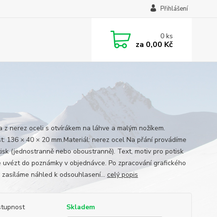
Přihlášení
0
ks
za
0,00 Kč
a z nerez oceli s otvírákem na láhve a malým nožíkem.
st: 136 × 40 × 20 mm.Materiál: nerez ocel Na přání provádíme
isk (jednostranně nebo oboustranně). Text, motiv pro potisk
 uvézt do poznámky v objednávce. Po zpracování grafického
 zasíláme náhled k odsouhlasení...
celý popis
tupnost
Skladem