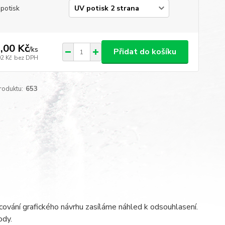
potisk
,00 Kč
/
ks
Přidat do košíku
02 Kč
bez DPH
roduktu:
653
ování grafického návrhu zasíláme náhled k odsouhlasení.
ody.