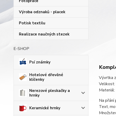
Fotopráce
Výroba odznaků - placek
Potisk textilu
Realizace naučných stezek
E-SHOP
Psí známky
Komple
Hotelové dřevěné
Vývrtka z
klíčenky
Velikost
Materiál:
Nerezové pleskačky a
hrnky
Na přání
Text, mot
Keramické hrnky
Množstevn