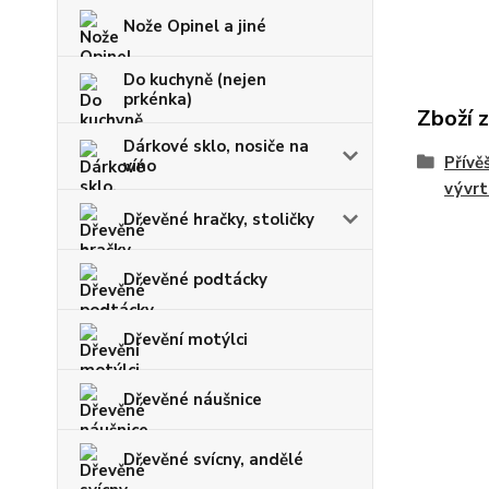
Nože Opinel a jiné
Do kuchyně (nejen
prkénka)
Zboží 
Dárkové sklo, nosiče na
Přívěš
víno
vývrt
Dřevěné hračky, stoličky
Dřevěné podtácky
Dřevění motýlci
Dřevěné náušnice
Dřevěné svícny, andělé