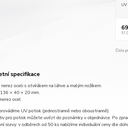
UV 
69
57,
Číslo p
tní specifikace
 nerez oceli s otvírákem na láhve a malým nožíkem.
: 136 × 40 × 20 mm.
 nerez ocel
 provádíme UV potisk (jednostranně nebo oboustranně).
iv pro potisk můžete uvézt do poznámky v objednávce. Po zprac
í slevy: v odběrech od 50 ks nabízíme individuální ceny dle doh