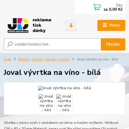
0
ks
za
0,00 Kč
Menu
Hledat
Úvod
Přívěšky, klíčenky, otvíráky, vývrtky
Joval vývrtka na víno - bílá
Joval vývrtka na víno - bílá
Vývrtka z nerez oceli s otvírákem na láhve a malým nožíkem. Velikost:
136 × 40 × 20 mm.Materiál: nerez ocel Na přání provádíme UV potisk