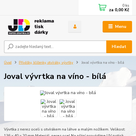
0
ks
za
0,00 Kč
Menu
Hledat
Úvod
Přívěšky, klíčenky, otvíráky, vývrtky
Joval vývrtka na víno - bílá
Joval vývrtka na víno - bílá
Vývrtka z nerez oceli s otvírákem na láhve a malým nožíkem. Velikost:
136 × 40 × 20 mm.Materiál: nerez ocel Na přání provádíme UV potisk